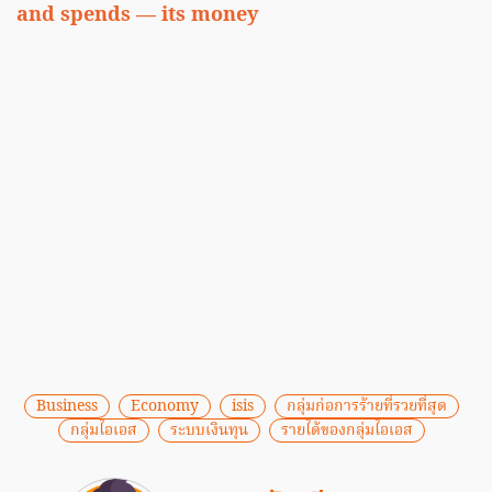
and spends — its money
Business
Economy
isis
กลุ่มก่อการร้ายที่รวยที่สุด
กลุ่มไอเอส
ระบบเงินทุน
รายได้ของกลุ่มไอเอส