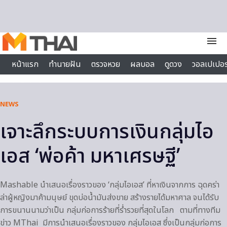
Skip to content
menu
หน้าแรก
ทำนายฝัน
ตรวจหวย
ผลบอล
ดูดวง
วอลเปเปอร
ไลฟ์สไตล์
NEWS
เจาะลึกระบบการเงินกลุ่มไอ
เอส ‘พ่อค้า มหาเศรษฐี’
Mashable นำเสนอเรื่องราวของ ‘กลุ่มไอเอส’ ที่หาเงินจากการ ฉุดคร่า
ล่าผู้หญิงมาค้ามนุษย์ ขุดบ่อน้ำมันส่งขาย สร้างรายได้มหาศาล จนได้รับ
การขนานนามว่าเป็น กลุ่มก่อการร้ายที่ร่ำรวยที่สุดในโลก ตามที่ทางทีม
ข่าว MThai มีการนำเสนอเรื่องราวของ กลุ่มไอเอส ซึ่งเป็นกลุ่มก่อการ