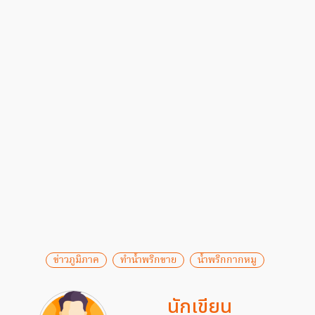
ข่าวภูมิภาค
ทำน้ำพริกขาย
น้ำพริกกากหมู
นักเขียน