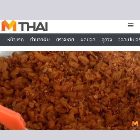
Skip to content
menu
หน้าแรก
ทำนายฝัน
ตรวจหวย
ผลบอล
ดูดวง
วอลเปเปอร
ไลฟ์สไตล์