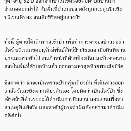
วุฒิ อายุ 52 ปี ออกจากป่าในเขตรอยต่อตำบลบ้านถ้ำ
อำเภอดอกคำใต้ กับพื้นที่อำเภอปง หลังถูกกระสุนปืนยิง
บริเวณศีรษะ จนเสียชีวิตอยู่กลางป่า
ทั้งนี้ ผู้ตายได้เดินทางเข้าป่า เพื่อทำการหาของป่าและล่า
สัตว์ บริเวณเขตอนุรักษ์พันธ์สัตว์ป่าเวียงลอ เมื่อคืนที่ผ่าน
มาและหายตัวไป จนเจ้าหน้าที่ฝ่ายป้องกันและรักษาความ
สงบในพื้นที่ตำบลบ้านถ้ำ ออกตามหาสุดท้ายพบเสียชีวิต
ซึ่งคาดว่า น่าจะเป็นพรานป่ากลุ่มเดียวกัน ที่เดินทางออก
ล่าสัตว์และยิงพวกเดียวกันเอง โดยคิดว่าเป็นสัตว์ป่า ซึ่ง
เจ้าหน้าที่ตำรวจจะได้ดำเนินการสืบสวน สอบสวนเพื่อหา
สาเหตุที่แท้จริง และหาตัวผู้กระทำผิดดังกล่าวมาดำเนิน
คดีต่อไป