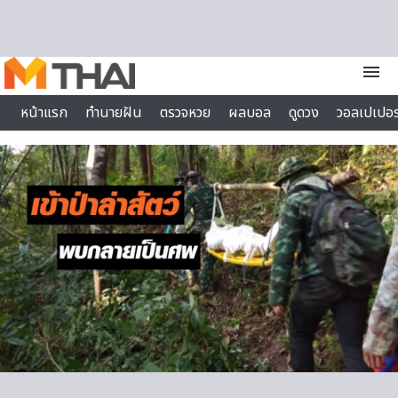
Skip to content
menu
หน้าแรก
ทำนายฝัน
ตรวจหวย
ผลบอล
ดูดวง
วอลเปเปอร
ไลฟ์สไตล์