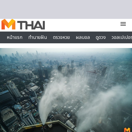
Skip to content
menu
หน้าแรก
ทำนายฝัน
ตรวจหวย
ผลบอล
ดูดวง
วอลเปเปอร
ไลฟ์สไตล์