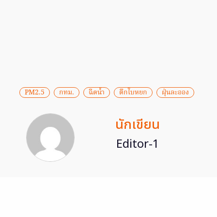
PM2.5
กทม.
ฉีดน้ำ
ตึกใบหยก
ฝุ่นละออง
นักเขียน
Editor-1