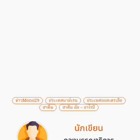
ข่าวMono29
ประเทศบาห์เรน
ประเทศออสเตรเลีย
ฮาคีม
ฮาคีม อัล – อาไรบี
นักเขียน