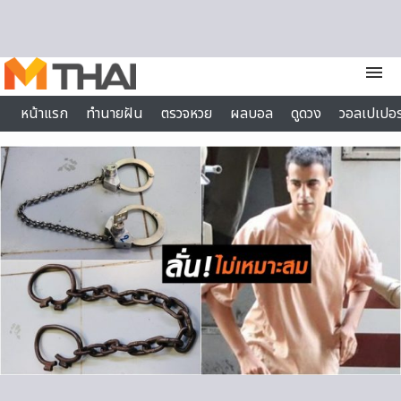
Skip to content
menu
หน้าแรก
ทำนายฝัน
ตรวจหวย
ผลบอล
ดูดวง
วอลเปเปอร
ไลฟ์สไตล์