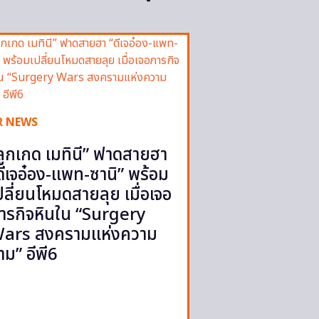
R NEWS
ลูกเกด เมทินี” ฟาดสายฮา
ดีเจอ๋อง-แพท-ซานิ” พร้อม
ปลี่ยนโหมดสายลุย เมื่อเจอ
ารกิจหินใน “Surgery
ars สงครามแห่งความ
าม” อีพี6