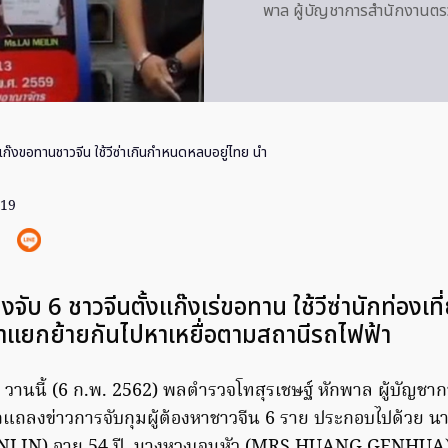
พาล ผู้บัญชาการสำนักงานตร
ก๊งขอทานชาวจีน ใช้วีซ่าเกินกำหนดหลบอยู่ไทย นำ
019
งจับ 6 ชาวจีนตั้งแก๊งเร่ขอทาน ใช้วีซ่านักท่องเท
้าแยกย้ายกันไปหาเหยื่อตามสถานีรถไฟฟ้า
า วานนี้ (6 ก.พ. 2562) พลตำรวจโทสุรเชษฐ์ หักพาล ผู้บัญช
อกแถลงข่าวการจับกุมผู้ต้องหาชาวจีน 6 ราย ประกอบไปด้วย น
IN) อายุ 54 ปี, นางหวงเจนหัว (MRS.HUANG GENHUA) อ