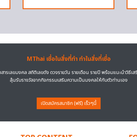
MThai เชื่อในสิ่งที่ทำ ทำในสิ่งที่เชื่อ
าวสารเลขมงคล สถิติเลขดัง ดวงรายวัน รายเดือน รายปี พร้อมแนะนำวิธีเส
ลุ้นรับรางวัลจากกิจกรรมเสริมความเป็นมงคลให้กับตัวท่านเอง
เปิดสมัครสมาชิก (ฟรี) เร็วๆนี้