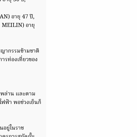
N) อายุ 47 ปี,
 MEILIN) อายุ
ชญากรรมข้ามชาติ
รท่องเที่ยวของ
ุกพล่าน และตาม
ไฟฟ้า พอช่วงเย็นก็
วนอยู่ในราช
าตรการสกัดกั้น