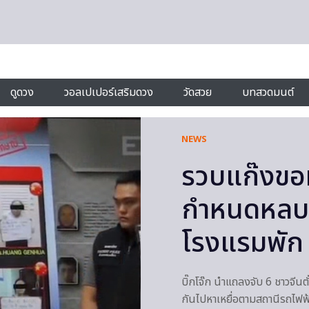
ดูดวง
วอลเปเปอร์เสริมดวง
วัดสวย
บทสวดมนต์
NEWS
รวบแก๊งขอทา
กำหนดหลบอยู
โรงแรมพัก
บิ๊กโจ๊ก นำแถลงจับ 6 ชาวจีนต
กันไปหาเหยื่อตามสถานีรถไฟฟ้