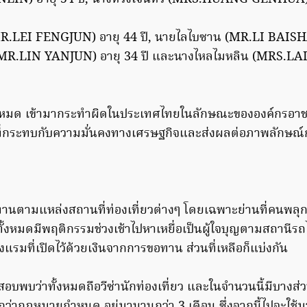
MR.LEI FENGJUN) อายุ 44 ปี, นายไลไบซาน (MR.LI BAISHA
MR.LIN YANJUN) อายุ 34 ปี และนางไหลไมหลิน (MRS.LAI
ั้งหมด เข้ามากระทำผิดในประเทศไทยในลักษณะขององค์กรอา
กระทบกับความมั่นคงทางเศรษฐกิจและส่งผลต่อภาพลักษณ์กา
ทานตามแหล่งสถานที่ท่องเที่ยวต่างๆ โดยเฉพาะย่านที่คนพล
ทั้งหมดมีพฤติกรรมช่วงเช้าไปหาเหยื่อเป็นผู้ใจบุญตามสถานีรถ
โรงแรมที่เปิดไว้ด้วยเงินจากการขอทาน ส่วนที่เหลือก็แบ่งกัน
สอบพบว่าทั้งหมดถือวีซ่านักท่องเที่ยว และในจำนวนนี้มีบางส่
ว่ากฎหมายกำหนด อยู่มานานกว่า 3 เดือน ซึ่งจากนี้ไปจะใช้ม