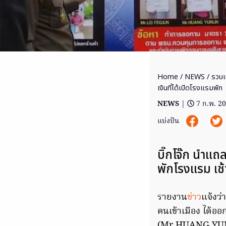
Home
/
NEWS
/ รวบแ
เงินที่ได้เปิดโรงแรมพัก
NEWS
|
7 ก.พ. 2
แบ่งปัน
บิ๊กโจ๊ก นำแถล
พักโรงแรม เช
รายงาน
ข่าว
แจ้งว่
คนเข้าเมือง ได้อ
(Mr.HUANG YUNL