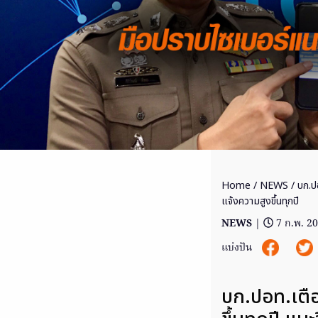
Home
/
NEWS
/ บก.ป
แจ้งความสูงขึ้นทุกปี
NEWS
|
7 ก.พ. 2
แบ่งปัน
บก.ปอท.เตือ