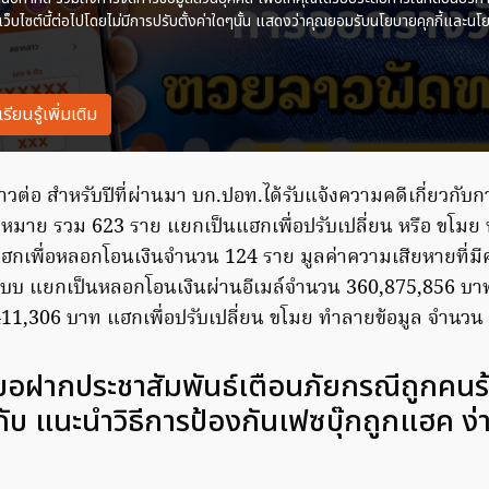
วต่อ สำหรับปีที่ผ่านมา บก.ปอท.ได้รับแจ้งความคดีเกี่ยวกั
าหมาย รวม 623 ราย แยกเป็นแฮกเพื่อปรับเปลี่ยน หรือ ขโมย 
กเพื่อหลอกโอนเงินจำนวน 124 ราย มูลค่าความเสียหายที่มี
ะบบ แยกเป็นหลอกโอนเงินผ่านอีเมล์จำนวน 360,875,856 บา
11,306 บาท แฮกเพื่อปรับเปลี่ยน ขโมย ทำลายข้อมูล จำนวน
ขอฝากประชาสัมพันธ์เตือนภัยกรณีถูกคน
กับ แนะนำวิธีการป้องกันเฟซบุ๊กถูกแฮค ง่า