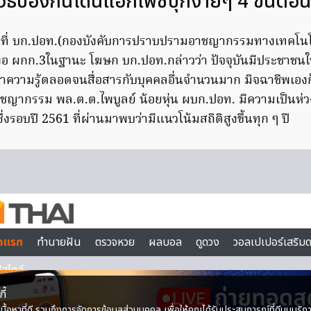
ะวิธีป้องกันโดนแฮกเฟซบุ๊กง่ายๆ 4 ขึ้นตอน
62 ที่ บก.ปอท.(กองบังคับการปราบปรามอาชญากรรมทางเทคโนโ
ีพอ ผกก.3ในฐานะ โฆษก บก.ปอท.กล่าวว่า ปัจจุบันมีประชาชนใช
หาความรู้ตลอดจนสื่อสารกับบุคคลอื่นจำนวนมาก มิจฉาชีพเอง
อาชญากรรม พล.ต.ต.ไพบูลย์ น้อยหุ่น ผบก.ปอท. มีความเป็นห
งรอบปี 2561 ที่ผ่านมาพบว่ามีแนวโน้มสถิติสูงขึ้นทุก ๆ ปี