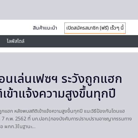
สินค้าแนะนำ
เปิดสมัครสมาชิก (ฟรี) เร็วๆ นี้
ไลฟ์สไตล์
อนเล่นเฟซฯ ระวังถูกแฮก
เข้าแจ้งความสูงขึ้นทุกปี
ูกแฮก หลังพบสถิติเข้าแจ้งความสูงขึ้นทุกปี แนะวิธีป้องกันโดนแฮ
นที่ 7 ก.พ. 2562 ที่ บก.ปอท.(กองบังคับการปราบปรามอาชญากรรมทาง
ดีพอ ผกก.3ในฐานะ…