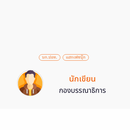
บก.ปอท.
แฮกเฟซบุ๊ก
นักเขียน
กองบรรณาธิการ