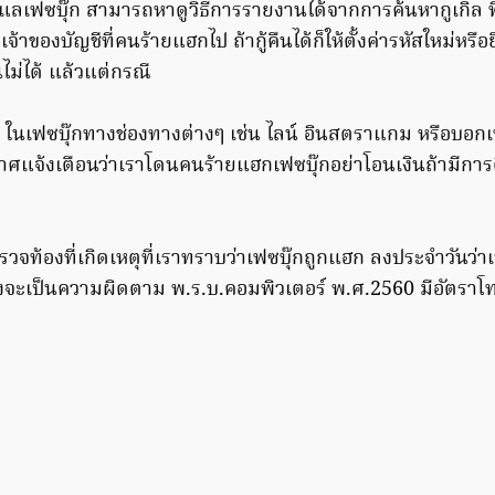
ูแลเฟซบุ๊ก สามารถหาดูวิธีการรายงานได้จากการค้นหากูเกิ้ล ท
้าของบัญชีที่คนร้ายแฮกไป ถ้ากู้คืนได้ก็ให้ตั้งค่ารหัสใหม่หรื
ืนไม่ได้ แล้วแต่กรณี
ๆ ในเฟซบุ๊กทางช่องทางต่างๆ เช่น ไลน์ อินสตราแกม หรือบอกเพื
กาศแจ้งเตือนว่าเราโดนคนร้ายแฮกเฟซบุ๊กอย่าโอนเงินถ้ามีการ
ตำรวจท้องที่เกิดเหตุที่เราทราบว่าเฟซบุ๊กถูกแฮก ลงประจำวันว่
จะเป็นความผิดตาม พ.ร.บ.คอมพิวเตอร์ พ.ศ.2560 มีอัตราโท