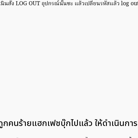
เนินสั่ง LOG OUT อุปกรณ์นั้นซะ แล้วเปลี่ยนรหัสแล้ว log ou
่ถูกคนร้ายแฮกเฟซบุ๊กไปแล้ว ให้ดำเนินการ 