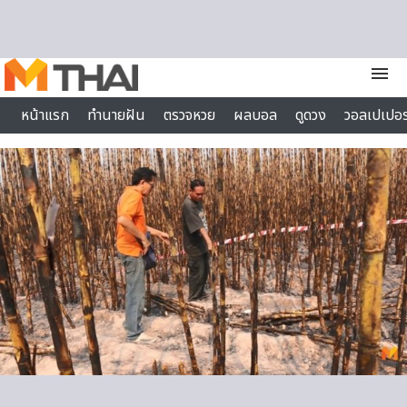
Skip to content
menu
หน้าแรก
ทำนายฝัน
ตรวจหวย
ผลบอล
ดูดวง
วอลเปเปอร
ไลฟ์สไตล์