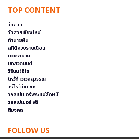
TOP CONTENT
วัดสวย
วัดสวยเชียงใหม่
ทำนายฝัน
สถิติหวยรายเดือน
ดวงรายวัน
บทสวดมนต์
วิธีบนไอ้ไข่
ไหว้ท้าวเวสสุวรรณ
วิธีไหว้วัดแขก
วอลเปเปอร์พระแม่ลักษมี
วอลเปเปอร์ ฟรี
สีมงคล
FOLLOW US