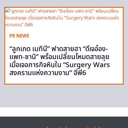
PR NEWS
“ลูกเกด เมทินี” ฟาดสายฮา “ดีเจอ๋อง-
แพท-ซานิ” พร้อมเปลี่ยนโหมดสายลุย
เมื่อเจอภารกิจหินใน “Surgery Wars
สงครามแห่งความงาม” อีพี6