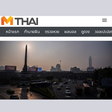
Skip to content
menu
หน้าแรก
ทำนายฝัน
ตรวจหวย
ผลบอล
ดูดวง
วอลเปเปอร
ไลฟ์สไตล์