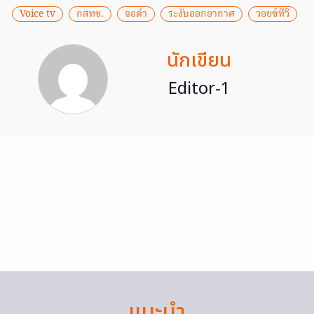
Voice tv
กสทช.
จอดำ
ระงับออกอากาศ
วอยซ์ทีวี
นักเขียน
Editor-1
แนะนำ