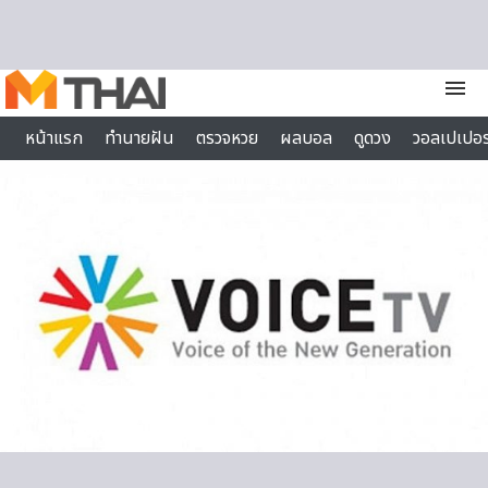
Skip to content
menu
หน้าแรก
ทำนายฝัน
ตรวจหวย
ผลบอล
ดูดวง
วอลเปเปอร
ไลฟ์สไตล์