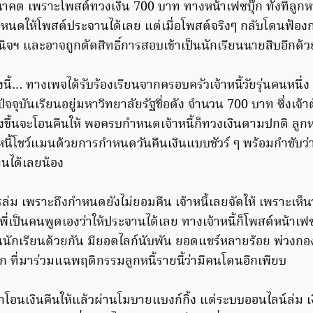
าคต เพราะโพสต์ทวงเงิน 700 บาท ทางหน้าเฟซบุ๊ก ทั้งที่ลูกห
ำหนดให้โพสต์ประจานได้เลย แต่เมื่อโพสต์จริงๆ กลับโดนฟ้องกล
ิจฯ และอาจถูกตัดสิทธิ์การสอบเข้าเป็นนักเรียนนายสิบอีกด้ว
งนี้… ทางเพจได้รับร้องเรียนจากครอบครัวเจ้าหนี้วัยรุ่นคนหนึ่ง เ
ึ่งปัจจุบันเรียนอยู่มหาวิทยาลัยรัฐชื่อดัง จำนวน 700 บาท ซึ่งเจ้าต
ุ่งขึ้นจะโอนคืนให้ พอครบกำหนดเจ้าหนี้ก็ทวงเงินตามปกติ ลูกหนี
หนี้โชว์แมนด้วยการกำหนดวันคืนเงินแบบชัวร์ ๆ พร้อมกำชับว่
านได้เลยน้อง
ม เพราะถึงกำหนดยังไม่ยอมคืน เจ้าหนี้เลยจัดให้ เพราะเห็นว
ญพี่เป็นคนพูดเองว่าให้ประจานได้เลย ทางเจ้าหนี้ก็โพสต์หน้าเฟ
นนักเรียนด้วยกัน มียอดไลก์นับพัน ยอดแชร์หลายร้อย พ่วงกอง
 ที่มาร่วมแฉพฤติกรรมลูกหนี้รายนี้ว่ามีคนโดนอีกเพียบ
่าโอนเงินคืนให้แล้วผ่านโมบายแบงก์กิ้ง แต่ระบบออนไลน์ล่ม เง