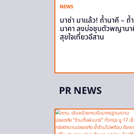
NEWS
มาช่า มาแล้ว! ถ้ำนาคี – ถ้ำ
นาคา ลงบ่อชุบตัวพญานาค
สุขใจเที่ยวอีสาน
PR NEWS