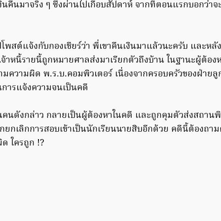
งินคืนมาจริง ๆ ซึ่งผ่านไปเกือบสัปดาห์ จากที่ตอนแรกบอกว่าจะ
ไปโพสต์แจ้งกับกองเชียร์ว่า พี่เขาคืนเงินมาแล้วนะครับ และหลั
 เจ้าหนี้รายนี้ถูกหมายศาลส่งมาเรียกตัวถึงบ้าน ในฐานะผู้ต้อ
วามผิด พ.ร.บ.คอมพิวเตอร์ เนื่องจากครอบครัวของฝ่ายลูกห
ินการแจ้งความจนเป็นคดี
ยรุ่นคนดังกล่าว กลายเป็นผู้ต้องหาในคดี และถูกคุมตัวส่งสถานพ
ูกยกเลิกการสอบเข้าเป็นนักเรียนนายสิบอีกด้วย คดีนี้ต้องถา
ิด ใครถูก !?