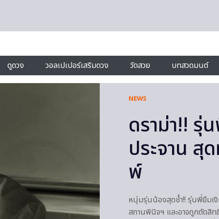
ดูดวง
วอลเปเปอร์เสริมดวง
วัดสวย
บทสวดมนต์
NEWS
ดราม่า!! รุ่น
ประจาน สุดท
พ์
หนุ่มรุ่นน้องสุดช้ำ!! รุ่นพี่ย
สถานพินิจฯ และอาจถูกตัดสิทธิ