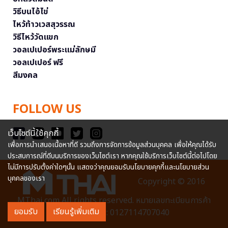
วิธีบนไอ้ไข่
ไหว้ท้าวเวสสุวรรณ
วิธีไหว้วัดแขก
วอลเปเปอร์พระแม่ลักษมี
วอลเปเปอร์ ฟรี
สีมงคล
FOLLOW US
เว็บไซต์นี้ใช้คุกกี้
เพื่อการนำเสนอเนื้อหาที่ดี รวมถึงการจัดการข้อมูลส่วนบุคคล เพื่อให้คุณได้รับ
ประสบการณ์ที่ดีบนบริการของเว็บไซต์เรา หากคุณใช้บริการเว็บไซต์นี้ต่อไปโดย
ไม่มีการปรับตั้งค่าใดๆนั้น แสดงว่าคุณยอมรับนโยบายคุกกี้และนโยบายส่วน
บุคคลของเรา
Copyright © 2016
MThai.com All rights reserved. หมายเลขทะเบียนการค้า
ยอมรับ
เรียนรู้เพิ่มเติม
อิเล็กทรอนิกส์ : 0127114707040