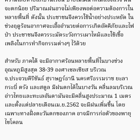
ความเสียหายแก่บ้านเรือน ป้ายโฆษณาที่ไม่แข็งแรง ฝน
จะตกน้อย ปริมาณฝนอาจไม่เพียงพอต่อความต้องการใน
หลายพื้นที่ ดังนั้น ประชาชนจึงควรใช้น้ำอย่างประหยัด ใน
ช่วงฤดูร้อนอากาศจะเอื้ออำนวยต่อการเกิดอัคคีภัยและไฟ
ป่า ประชาชนจึงควรระมัดระวังการเผาไหม้และใช้เชื้อ
เพลิงในการทำกิจกรรมต่างๆ ไว้ด้วย
สำหรับ ภาคใต้ จะมีอากาศร้อนหลายพื้นที่ในบางช่วง
อุณหภูมิสูงสุด 38-39 องศาเซลเซียส บริเวณ
จ.ประจวบคีรีขันธ์ สุราษฎร์ธานี นครศรีธรรมราช ยะลา
กระบี่ ตรัง และสตูล มีฝนตกได้ในบางวัน คลื่นลมบริเวณ
อ่าวไทยและทะเลอันดามันจะมีคลื่นสูงประมาณ 1 เมตร
และตั้งแต่ปลายเดือนเม.ย.2562 จะมีฝนเพิ่มขึ้น โดย
เฉพาะทางฝั่งตะวันตกของภาค อาจมีการก่อตัวของพายุ
ไซโคลน