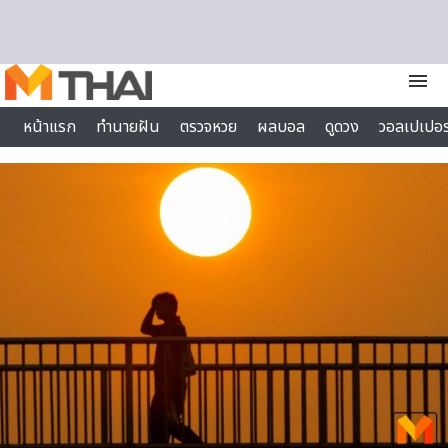
Skip to content
menu
หน้าแรก
ทำนายฝัน
ตรวจหวย
ผลบอล
ดูดวง
วอลเปเปอร
ไลฟ์สไตล์