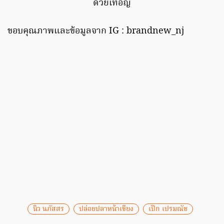
ด้วยเทอญ
ขอบคุณภาพและข้อมูลจาก IG : brandnew_nj
นิว นภัสสร
ปล่อยปลาหน้าเขียง
เป๊ก เปรมณัช