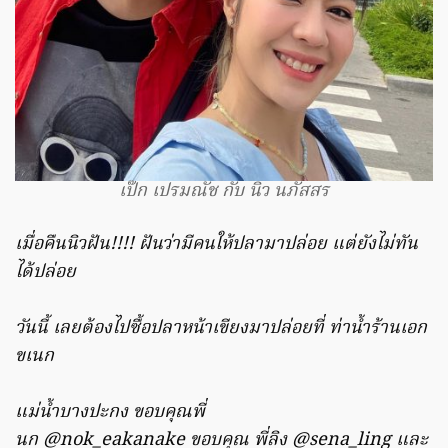
เป๊ก เปรมณัช กับ นิว นภัสสร
เมื่อคืนนิวฝัน!!!! ฝันว่ามีคนให้ปลามาปล่อย แต่ยังไม่ทัน
ได้ปล่อย
วันนี้ เลยต้องไปซื้อปลาหน้าเขียงมาปล่อยที่ ท่าน้ำร้านเอก
ขเนก
แม่น้ำบางปะกง ขอบคุณพี่
นก
@nok_eakanake ขอบคุณ พี่ลิง @sena_ling และ