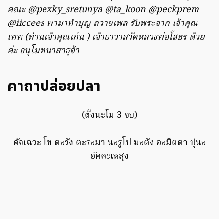
คณะ @pexky_sretunya @ta_koon @peckprem
@iiccees พามาทำบุญ ถวายเพล รับพระจาก เจ้าคุณ
เทพ (ท่านเจ้าคุณเก๋น ) เจ้าอาวาสวัดหลวงพ่อโสธร ด้วย
ค่ะ อนุโมทนาสาธุจ้า
คาถาปล่อยปลา
(ตั้งนะโม 3 จบ)
คัจเฉวะ โข ตะวัง ตะระมา นะรูโป มะตัง อะมิตตา ปุนะ
อัคคะเหสุง