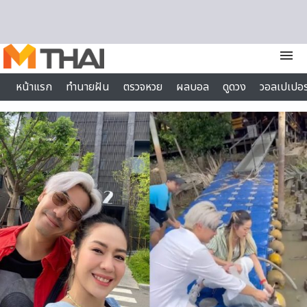
Skip to content
menu
หน้าแรก
ทำนายฝัน
ตรวจหวย
ผลบอล
ดูดวง
วอลเปเปอร
ไลฟ์สไตล์