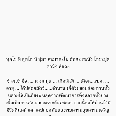
ทุกโข หิ ลุทโท หิ ปุมา สะมาคะโม อัทสะ สะนัง โภชะปุต
ตานัง คัจฉะ
ข้าพเจ้าชื่อ …. นามสกุล … เกิดวันที่ … เดือน…พ.ศ. …
อายุ … ได้ปล่อยสัตว์……จำนวน (กี่ตัว) ขอปล่อยท่านทั้ง
หลายให้เป็นอิสระ หลุดจากพัฒนาการทั้งหลายทั้งปวง
เพื่อเป็นการสะเดาะเคราะห์ต่อชะตา จากนี้ขอให้ท่านได้มี
ชีวิตที่แคล้วคลาดปลอดภัยและพบความสุขความเจริญ