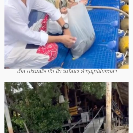
เป๊ก เปรมณัช กับ นิว นภัสสร ทำบุญปล่อยปลา