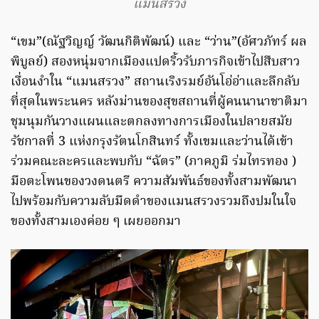
แมนสรวง
“เขม”(ณัฐวิญญ์ วัฒนกิติพัฒน์) และ “ว่าน”(อัศวภัทร์ ผล
พิบูลย์) สองหนุ่มจากเมืองแปดริ้วรับภารกิจเข้าไปสืบสาว
เงื่อนงำใน “แมนสรวง” สถานเริงรมย์อันโอ่อ่าและลึกลับ
ที่สุดในพระนคร หลังม่านของสุขสถานที่ผู้คนนานาชาติมา
ชุมนุมกันวางแผนและตกลงทางการเมืองในปลายสมัย
รัชกาลที่ 3 แห่งกรุงรัตนโกสินทร์ ทั้งเขมและว่านได้เข้า
ร่วมคณะละครและพบกับ “ฉัตร” (ภาคภูมิ ร่มไทรทอง )
มือตะโพนของวงดนตรี ความสัมพันธ์ของทั้งสามพัฒนา
ไปพร้อมกับความลับมืดดำของแมนสรวงรวมถึงปมในใจ
ของทั้งสามเองค่อย ๆ เผยออกมา