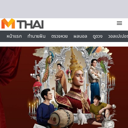
Skip to content
menu
หน้าแรก
ทำนายฝัน
ตรวจหวย
ผลบอล
ดูดวง
วอลเปเปอร
ไลฟ์สไตล์