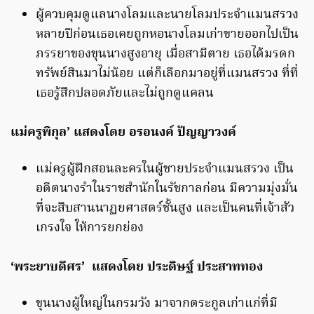
ผู้ควบคุมดูแลนางโลมและนายโลมประจำแมนสรวง
หลายปีก่อนเธอเคยถูกหอนางโลมเก่าขายออกไปเป็น
ภรรยาของขุนนางสูงอายุ เมื่อสามีตาย เธอได้มรดก
ทรัพย์สินมาไม่น้อย แต่ก็เลือกมาอยู่ที่แมนสรวง ที่ที่
เธอรู้สึกปลอดภัยและไม่ถูกดูแคลน
แม่ครูพิกุล’ แสดงโดย อรอนงค์ ปัญญาวงค์
แม่ครูผู้ฝึกสอนละครในผู้ชายประจำแมนสรวง เป็น
อดีตนางรำในราชสำนักในรัชกาลก่อน มีความมุ่งมั่น
ที่จะสืบสานนาฏยศาสตร์ชั้นสูง และเป็นคนที่เจ้าสัว
เกรงใจ ให้การยกย่อง
‘พระยาบดีศร’ แสดงโดย ประดิษฐ์ ประสาททอง
ขุนนางผู้ใหญ่ในกรมวัง มาจากตระกูลเก่าแก่ที่มี