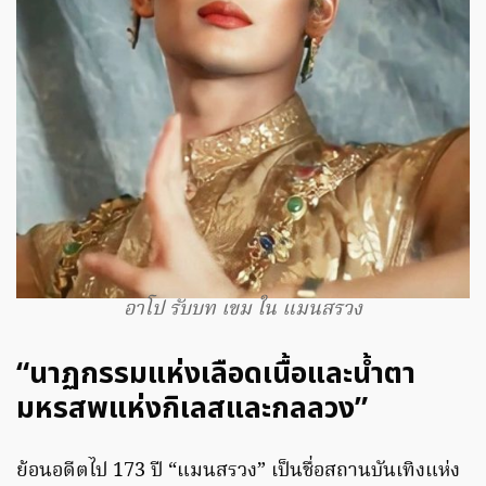
อาโป รับบท เขม ใน แมนสรวง
“นาฏกรรมแห่งเลือดเนื้อและน้ำตา
มหรสพแห่งกิเลสและกลลวง”
ย้อนอดีตไป 173 ปี “แมนสรวง” เป็นชื่อสถานบันเทิงแห่ง