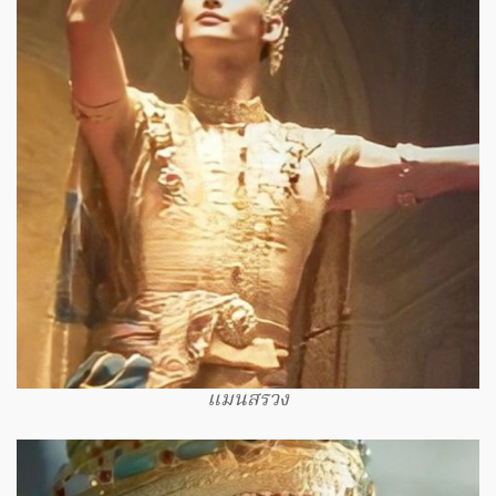
แมนสรวง