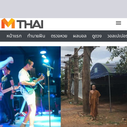
Skip to content
menu
หน้าแรก
ทำนายฝัน
ตรวจหวย
ผลบอล
ดูดวง
วอลเปเปอร
ไลฟ์สไตล์