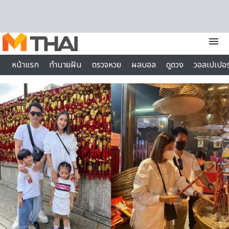
Skip to content
menu
หน้าแรก
ทำนายฝัน
ตรวจหวย
ผลบอล
ดูดวง
วอลเปเปอร
ไลฟ์สไตล์