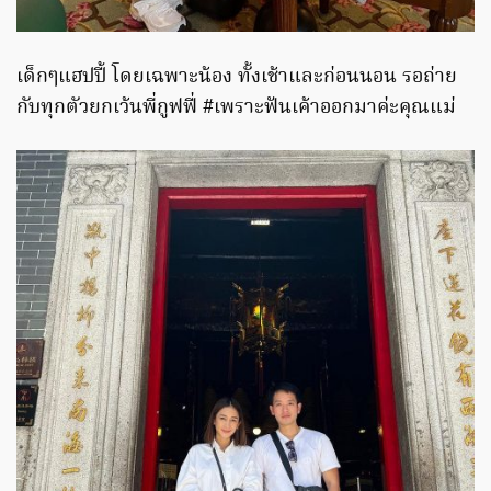
เด็กๆแฮปปี้ โดยเฉพาะน้อง ทั้งเช้าและก่อนนอน รอถ่าย
กับทุกตัวยกเว้นพี่กูฟฟี่ #เพราะฟันเค้าออกมาค่ะคุณแม่