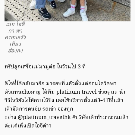
เนย โชติ
กา พา
ครอบครัว
เที่ยว
ฮ่องกง
ทริปลูกเสร็จแม่มามูต่อ ไหว้วนไป 3 ที่
ดีใจที่ได้กลับมาอีก มารอบที่แล้วตั้งแต่ก่อนโควิดพา
ตัวแทนchoมามู ได้ทีม platinum travel ช่วยดูแล นำ
วิธีไหว้ยังไงให้ครบให้ปัง เคยใช้บริการตั้งแต่3-4 ปีที่แล้ว
เค้าจัดการคนขับ รถเช่า จองทุก
อย่าง @platinum_travelhk #บริษัทเค้าทำมานานแล้ว
ค่ะแต่เพิ่งเปิดไอจีค่าา