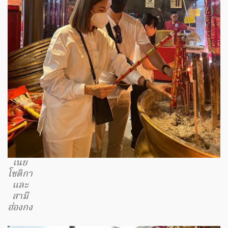
เนย
โชติกา
และ
สามี
ฮ่องกง