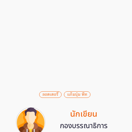
ลอตเตอรี่
แก้มบุ๋ม พีท
นักเขียน
กองบรรณาธิการ