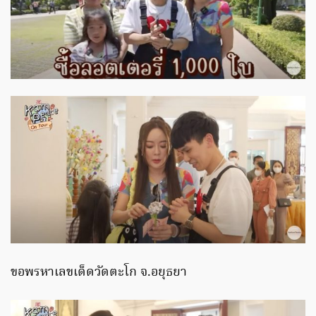
ขอพรหาเลขเด็ดวัดตะโก จ.อยุธยา