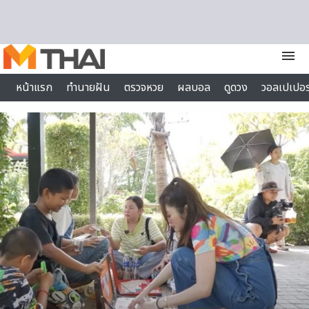
Skip to content
menu
หน้าแรก
ทำนายฝัน
ตรวจหวย
ผลบอล
ดูดวง
วอลเปเปอร
ไลฟ์สไตล์