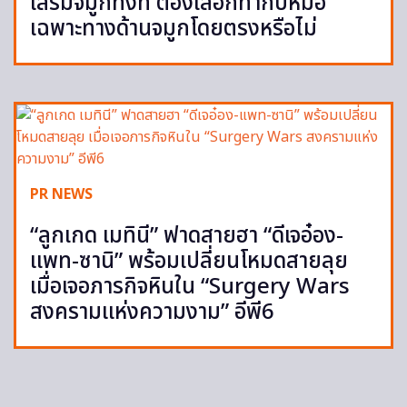
เสริมจมูกทั้งที ต้องเลือกทำกับหมอ
เฉพาะทางด้านจมูกโดยตรงหรือไม่
PR NEWS
“ลูกเกด เมทินี” ฟาดสายฮา “ดีเจอ๋อง-
แพท-ซานิ” พร้อมเปลี่ยนโหมดสายลุย
เมื่อเจอภารกิจหินใน “Surgery Wars
สงครามแห่งความงาม” อีพี6