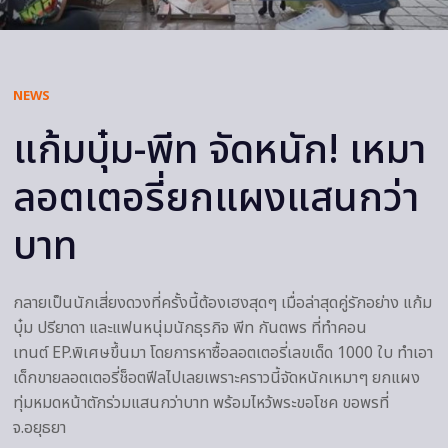
NEWS
แก้มบุ๋ม-พีท จัดหนัก! เหมา
ลอตเตอรี่ยกแผงแสนกว่า
บาท
กลายเป็นนักเสี่ยงดวงที่ครั้งนี้ต้องเฮงสุดๆ เมื่อล่าสุดคู่รักอย่าง แก้ม
บุ๋ม ปรียาดา และแฟนหนุ่มนักธุรกิจ พีท กันตพร ที่ทำคอน
เทนต์ EP.พิเศษขึ้นมา โดยการหาซื้อลอตเตอรี่เลขเด็ด 1000 ใบ ทำเอา
เด็กขายลอตเตอรี่ช็อตฟีลไปเลยเพราะคราวนี้จัดหนักเหมาๆ ยกแผง
ทุ่มหมดหน้าตักร่วมแสนกว่าบาท พร้อมไหว้พระขอโชค ขอพรที่
จ.อยุธยา