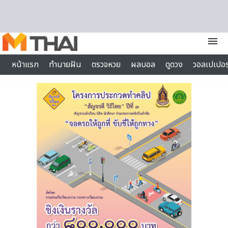
Skip to content
menu
หน้าแรก
ทำนายฝัน
ตรวจหวย
ผลบอล
ดูดวง
วอลเปเปอร
ไลฟ์สไตล์