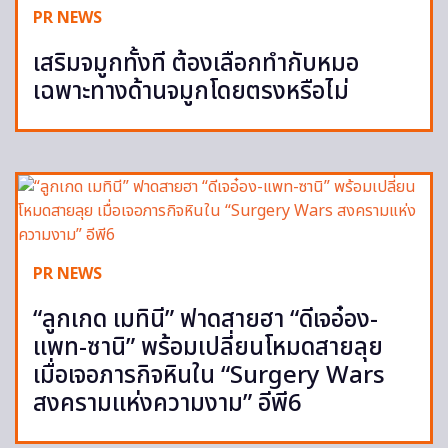
PR NEWS
เสริมจมูกทั้งที ต้องเลือกทำกับหมอ
เฉพาะทางด้านจมูกโดยตรงหรือไม่
PR NEWS
“ลูกเกด เมทินี” ฟาดสายฮา “ดีเจอ๋อง-
แพท-ซานิ” พร้อมเปลี่ยนโหมดสายลุย
เมื่อเจอภารกิจหินใน “Surgery Wars
สงครามแห่งความงาม” อีพี6