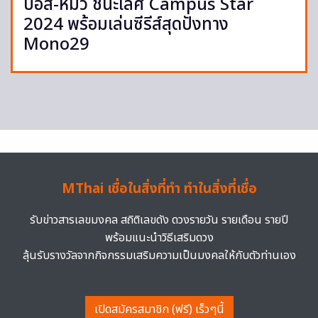
บอส-หมิว ชนะเลิศ Campus Star
2024 พร้อมเล่นซีรีส์สุดปังทาง
Mono29
MThai เชื่อในสิ่งที่ทำ ทำในสิ่งที่เชื่อ
รับข่าวสารเลขมงคล สถิติเลขดัง ดวงรายวัน รายเดือน รายปี
พร้อมแนะนำวิธีเสริมดวง
ลุ้นรับรางวัลจากกิจกรรมเสริมความเป็นมงคลให้กับตัวท่านเอง
เปิดสมัครสมาชิก (ฟรี) เร็วๆนี้