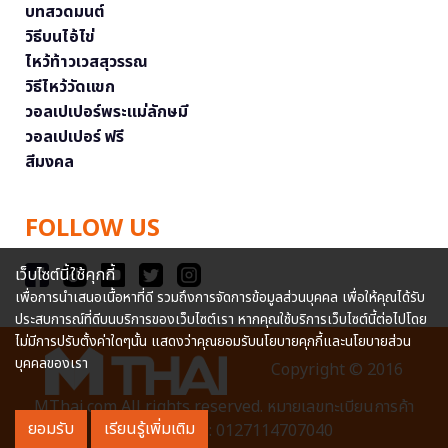
บทสวดมนต์
วิธีบนไอ้ไข่
ไหว้ท้าวเวสสุวรรณ
วิธีไหว้วัดแขก
วอลเปเปอร์พระแม่ลักษมี
วอลเปเปอร์ ฟรี
สีมงคล
FOLLOW US
เว็บไซต์นี้ใช้คุกกี้
เพื่อการนำเสนอเนื้อหาที่ดี รวมถึงการจัดการข้อมูลส่วนบุคคล เพื่อให้คุณได้รับ
ประสบการณ์ที่ดีบนบริการของเว็บไซต์เรา หากคุณใช้บริการเว็บไซต์นี้ต่อไปโดย
ไม่มีการปรับตั้งค่าใดๆนั้น แสดงว่าคุณยอมรับนโยบายคุกกี้และนโยบายส่วน
บุคคลของเรา
Copyright © 2016
MThai.com All rights reserved. หมายเลขทะเบียนการค้า
ยอมรับ
เรียนรู้เพิ่มเติม
อิเล็กทรอนิกส์ : 0127114707040