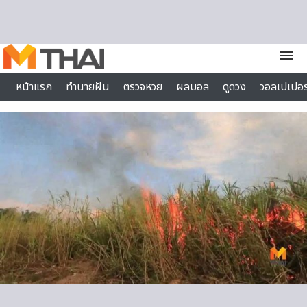
Skip to content
menu
หน้าแรก
ทำนายฝัน
ตรวจหวย
ผลบอล
ดูดวง
วอลเปเปอร
ไลฟ์สไตล์