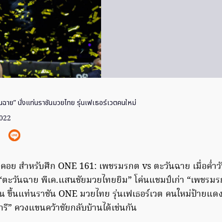
นฉาย” นั่งแท่นราชันมวยไทย รุ่นเฟเธอร์เวตคนใหม่
2022
อย สำหรับศึก ONE 161: เพชรมรกต vs ตะวันฉาย เมื่อค่ำวัน
“ตะวันฉาย พีเค.แสนชัยมวยไทยยิม” โค่นแชมป์เก่า “เพชรม
มัน ขึ้นแท่นราชัน ONE มวยไทย รุ่นเฟเธอร์เวต คนใหม่ป้ายแด
รี” ควงแขนคว้าชัยกลับบ้านได้เช่นกัน