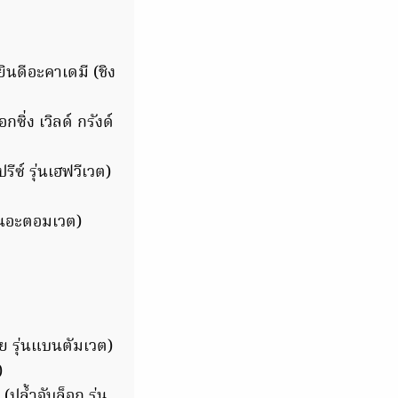
นดีอะคาเดมี (ชิง
ิ่ง เวิลด์​ กรังด์
รีซ์ รุ่นเฮฟวีเวต)
ุ่นอะตอมเวต)
ย รุ่นแบนตัมเวต)
)
ปล้ำจับล็อก รุ่น