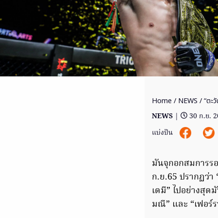
Home
/
NEWS
/ “ตะวั
NEWS
|
30 ก.ย. 
แบ่งปัน
มันจุกอกสมการรอค
ก.ย.65 ปรากฏว่า 
เดมี” ไปอย่างสุด
มณี” และ “เฟอร์รา