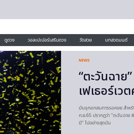
ดูดวง
วอลเปเปอร์เสริมดวง
วัดสวย
บทสวดมนต์
NEWS
“ตะวันฉาย” 
เฟเธอร์เวต
มันจุกอกสมการรอคอย สำหรับศ
ก.ย.65 ปรากฏว่า "ตะวันฉาย 
มี" ไปอย่างสุดมัน