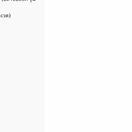
ลเวต)