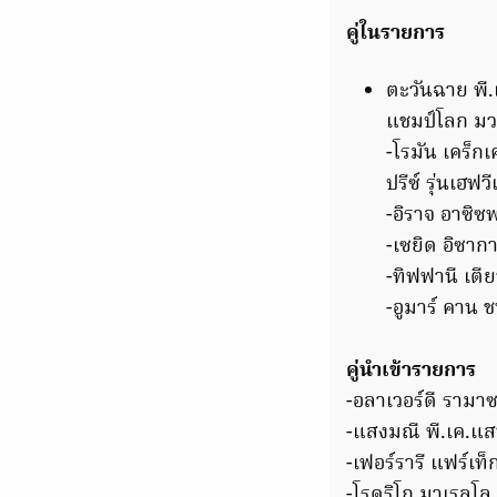
คู่ในรายการ
ตะวันฉาย พี
แชมป์โลก มวย
-โรมัน เคร็กเ
ปรีซ์ รุ่นเฮฟว
-อิราจ อาซิซพ
-เซยิด อิซาก
-ทิฟฟานี เตี
-อูมาร์ คาน 
คู่นำเข้ารายการ
-อลาเวอร์ดี รามา
-แสงมณี พี.เค.แส
-เฟอร์รารี แฟร์เท
-โรดริโก มาเรลโล 