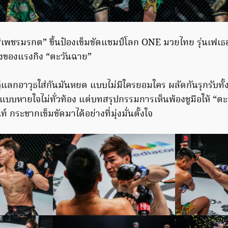
เพชรมรกต” ขึ้นป้องเข็มขัดแชมป์โลก ONE มวยไทย รุ่นเฟเธอร์เ
นึ่งของแรงกิง “ตะวันฉาย”
ู่แลกอาวุธใส่กันมันหยด แบบไม่มีใครยอมใคร ผลัดกันรุกรับท
นแบบหายใจไม่ทั่วท้อง แต่บทสรุปกรรมการเห็นพ้องชูมือให้ “ตะ
กระชากเข็มขัดมาได้อย่างที่มุ่งมั่นตั้งใจ