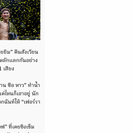
ยิม” คืนสังเวียน
ักหลักแลกกันอย่าง
 เสียง
หาน ซือ หาว” ทำน้ำ
ค่ไหนก็เอาอยู่ นัก
กฉันท์ให้ “เฟอร์รา
ฟ” ที่เคยชิงเข็ม