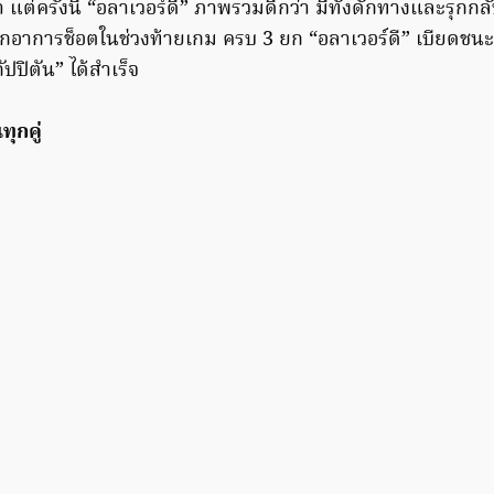
มา แต่ครั้งนี้ “อลาเวอร์ดี” ภาพรวมดีกว่า มีทั้งดักทางและรุกก
กอาการช็อตในช่วงท้ายเกม ครบ 3 ยก “อลาเวอร์ดี” เบียดชน
ัปปิตัน” ได้สำเร็จ
ุกคู่