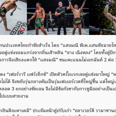
ทนประเทศไทยกำชัยสำเร็จ โดย “แสงมณี พีเค.แสนชัยมวยไทย
อคู่แข่งจอมแกร่งจากถิ่นเส้าหลิน “จาง เฉิงหลง” โดยทั้งคู่ป
มการจึงเสียงแตกให้ “แสงมณี” ชนะคะแนนไม่เอกฉันท์ 2 ต่อ 1
ดง “เฟอร์รารี แฟร์เท็กซ์” เปิดตัวครั้งแรกเจอคู่แข่งมาใหญ่ “
ม่ได้ จึงขยับรุ่นกลางคันเป็นรุ่นเฟเธอร์เวตที่ใหญ่ขึ้น แต่ใหญ่แ
อด 3 ยกอย่างชัดเจน จึงไม่มีข้อกังขากับการชูมืออย่างเป็นเอ
รกไปแบบสวยงาม
ชรยินดีอะคาเดมี” ประจันหน้าคู่ปรับเก่า “อลาเวอร์ดี รามาซานอ