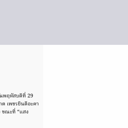
พฤหัสบดีที่ 29
รกต เพชรยินดีอะคา
ง ขณะที่ “แสง