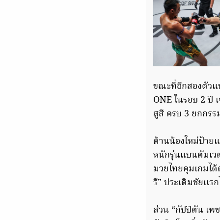
ขณะที่อีกสองตัวแ
ONE ในรอบ 2 ปี เจ
สูสี ครบ 3 ยกกรร
ด้านน้องใหม่ป้ายแ
หนักรุ่นแบนตัมเวตไ
มวยไทยคุมเกมได้ตล
รี” ประเดิมชัยแ
ส่วน “กัปปิตัน เพ