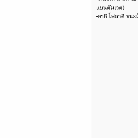
แบนตัมเวต)
-อาลี โฟลาดี ชนะน