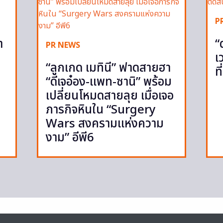
P
ำ
“
PR NEWS
เ
“ลูกเกด เมทินี” ฟาดสายฮา
ท
“ดีเจอ๋อง-แพท-ซานิ” พร้อม
เปลี่ยนโหมดสายลุย เมื่อเจอ
ภารกิจหินใน “Surgery
Wars สงครามแห่งความ
งาม” อีพี6