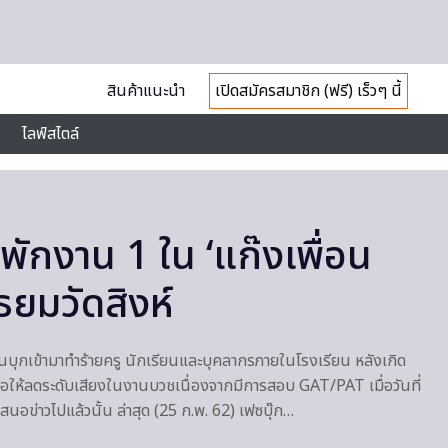
สินค้าแนะนำ
เปิดสมัครสมาชิก (ฟรี) เร็วๆ นี้
ไลฟ์สไตล์
่งพักงาน 1 ใน ‘แก๊งเพื่อน
ธยมวัดสิงห์
ุ่นบุกเข้ามาทำร้ายครู นักเรียนและบุคลากรภายในโรงเรียน หลังเกิด
ขอให้ลดระดับเสียงในงานบวชเนื่องจากมีการสอบ GAT/PAT เมื่อวันที่
เสนอข่าวไปแล้วนั้น ล่าสุด (25 ก.พ. 62) เฟซบุ๊ก…