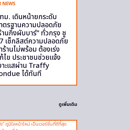
R NEWS
ทม. เดินหน้ายกระดับ
าตรฐานความปลอดภัย
ร้านกึ่งผับบาร์” ทั่วกรุง ชู
7 เช็กลิสต์ความปลอดภัย
้ำร้านไม่พร้อม ต้องเร่ง
ก้ไข ประชาชนช่วยแจ้ง
บาะแสผ่าน Traffy
ondue ได้ทันที
ดูเพิ่มเติม