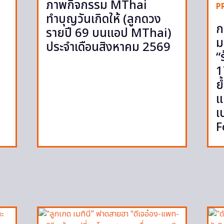
ภาพกิจกรรม MThai
P
ทำบุญวันเกิดให้ (ลูกดวง
ก
รายปี 69 บนแอป MThai)
ม
ประจำเดือนสิงหาคม 2569
“
1
ย
แ
เ
F