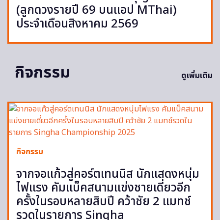
(ลูกดวงรายปี 69 บนแอป MThai)
ประจำเดือนสิงหาคม 2569
กิจกรรม
ดูเพิ่มเติม
กิจกรรม
จากจอแก้วสู่คอร์ตเทนนิส นักแสดงหนุ่ม
ไฟแรง คัมแบ็คสนามแข่งชายเดี่ยวอีก
ครั้งในรอบหลายสิบปี คว้าชัย 2 แมทช์
รวดในรายการ Singha