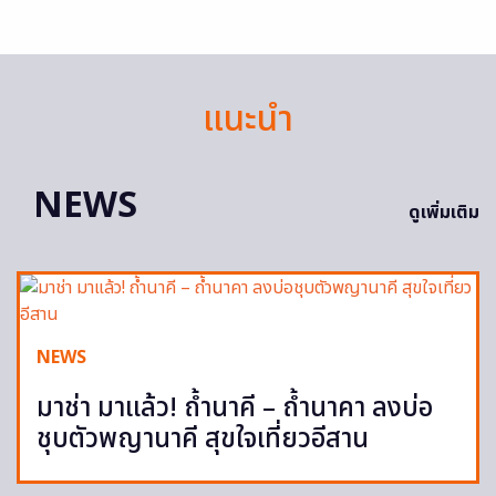
แนะนำ
NEWS
ดูเพิ่มเติม
NEWS
มาช่า มาแล้ว! ถ้ำนาคี – ถ้ำนาคา ลงบ่อ
ชุบตัวพญานาคี สุขใจเที่ยวอีสาน