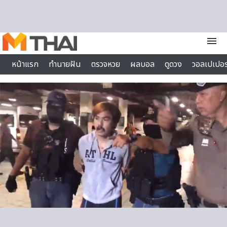
Skip to content
menu
หน้าแรก
ทำนายฝัน
ตรวจหวย
ผลบอล
ดูดวง
วอลเปเปอร
ไลฟ์สไตล์