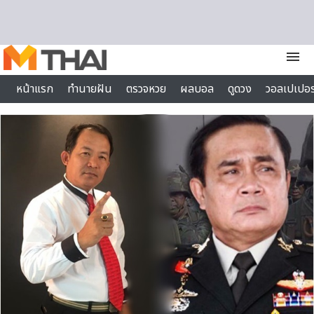
Skip to content
menu
หน้าแรก
ทำนายฝัน
ตรวจหวย
ผลบอล
ดูดวง
วอลเปเปอร
ไลฟ์สไตล์