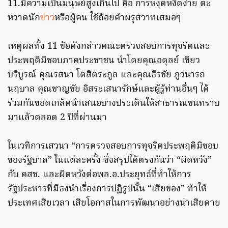
11.มีความเป็นมนุษย์สูงเกินไป คือ การหงุดหงิดง่าย ตะ
หวาดนัก
ข่าว
หรือผู้คน ใช้ถ้อยคำผรุสวาทเสมอๆ
เหตุผลทั้ง 11 ข้อดังกล่าวคณะตรวจสอบการทุจริตและ
ประพฤติมิชอบภาคประชาชน นำโดยคุณอดุลย์ เขียว
บริบูรณ์ คุณรสนา โตสิตระกูล และคุณธีรชัย ภูวนารถ
นฤบาล คุณชาญชัย อิสระเสนารักษ์และผู้รู้ท่านอื่นๆ ได้
ร่วมกันขอดเกล็ดนำเสนอบางประเด็นให้สาธารณชนทราบ
มาแล้วตลอด 2 ปีที่ผ่านมา
ในเวทีการเสวนา “การตรวจสอบการทุจริตประพฤติมิชอบ
ของรัฐบาล” ในแต่ละครั้ง ซึ่งสรุปได้ตรงกันว่า “ผิดหวัง”
กับ คสช. และผิดหวังต่อพล.อ.ประยุทธ์ที่ทำให้การ
รัฐประหารที่มีธงนำเรื่องการปฏิรูปนั้น “เสียของ” ทำให้
ประเทศเสียเวลา เสียโอกาสในการพัฒนาอย่างน่าเสียดาย