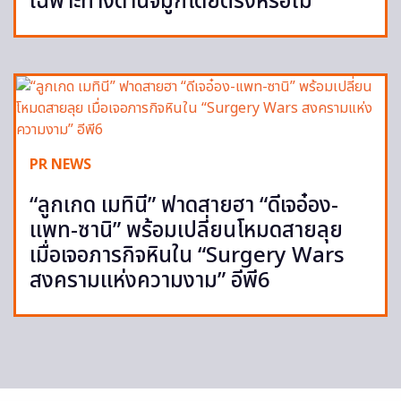
เฉพาะทางด้านจมูกโดยตรงหรือไม่
PR NEWS
“ลูกเกด เมทินี” ฟาดสายฮา “ดีเจอ๋อง-
แพท-ซานิ” พร้อมเปลี่ยนโหมดสายลุย
เมื่อเจอภารกิจหินใน “Surgery Wars
สงครามแห่งความงาม” อีพี6