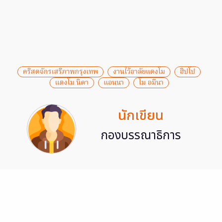
คริสตจักรเสรีภาพกรุงเทพ
งานไว้อาลัยแตงโม
ฮิปโป
แตงโม นิดา
แอนนา
โม อมีนา
นักเขียน
กองบรรณาธิการ