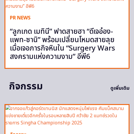
PR NEWS
“ลูกเกด เมทินี” ฟาดสายฮา “ดีเจอ๋อง-
แพท-ซานิ” พร้อมเปลี่ยนโหมดสายลุย
เมื่อเจอภารกิจหินใน “Surgery Wars
สงครามแห่งความงาม” อีพี6
กิจกรรม
ดูเพิ่มเติม