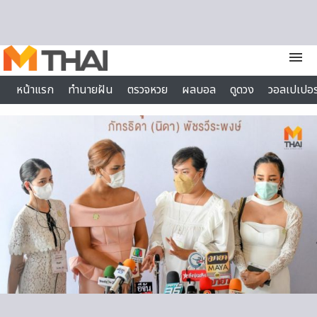
Skip to content
menu
หน้าแรก
ทำนายฝัน
ตรวจหวย
ผลบอล
ดูดวง
วอลเปเปอร
ไลฟ์สไตล์