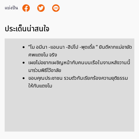
แบ่งปัน
ประเด็นน่าสนใจ
“โม อมีนา -แอนนา -ฮิปโป -พุดเดิ้ล “ ยินดีหากแม่อายัด
ศพแตงโม จริง
เผยไม่อยากเผชิญหน้ากับคนบนเรือในงานหลังวานนี้
มาร่วมพิธีไว้อาลัย
ขอบคุณประชาชน รวมตัวกันเรียกร้องความยุติธรรม
ให้กับแตงโม