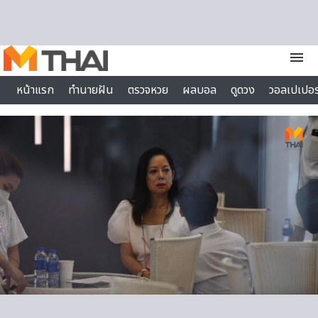
Skip to content
menu
หน้าแรก
ทำนายฝัน
ตรวจหวย
ผลบอล
ดูดวง
วอลเปเปอร
ไลฟ์สไตล์