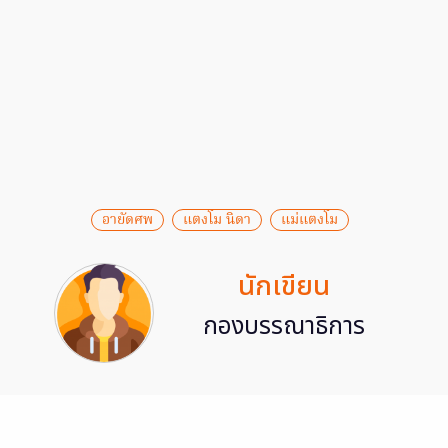
อายัดศพ
แตงโม นิดา
แม่แตงโม
นักเขียน
กองบรรณาธิการ