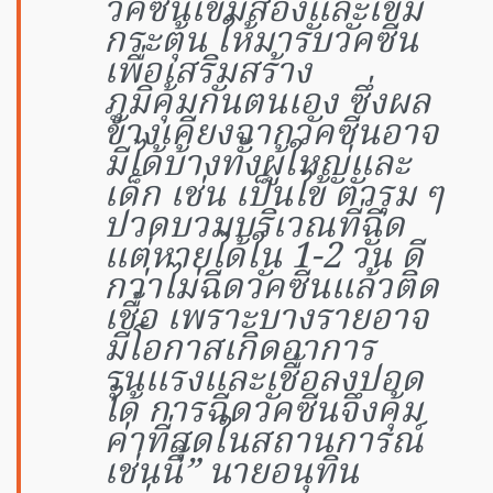
วัคซีนเข็มสองและเข็ม
กระตุ้น ให้มารับวัคซีน
เพื่อเสริมสร้าง
ภูมิคุ้มกันตนเอง ซึ่งผล
ข้างเคียงจากวัคซีนอาจ
มีได้บ้างทั้งผู้ใหญ่และ
เด็ก เช่น เป็นไข้ ตัวรุม ๆ
ปวดบวมบริเวณที่ฉีด
แต่หายได้ใน 1-2 วัน ดี
กว่าไม่ฉีดวัคซีนแล้วติด
เชื้อ เพราะบางรายอาจ
มีโอกาสเกิดอาการ
รุนแรงและเชื้อลงปอด
ได้ การฉีดวัคซีนจึงคุ้ม
ค่าที่สุดในสถานการณ์
เช่นนี้” นายอนุทิน