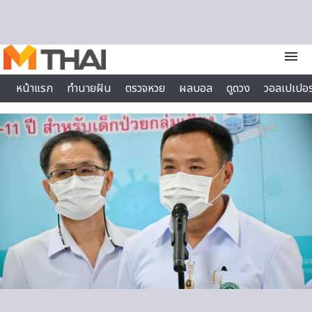
Skip to content
menu
หน้าแรก
ทำนายฝัน
ตรวจหวย
ผลบอล
ดูดวง
วอลเปเปอร
ไลฟ์สไตล์