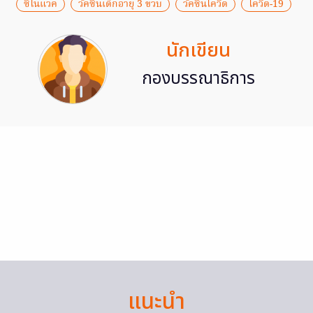
ซิโนแวค
วัคซีนเด็กอายุ 3 ขวบ
วัคซีนโควิด
โควิด-19
นักเขียน
กองบรรณาธิการ
แนะนำ