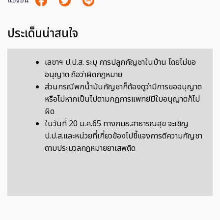
แบ่งปัน
ประเด็นน่าสนใจ
เลขาฯ ป.ป.ส. ระบุ การปลูกกัญชาในบ้าน โดยไม่ขอ
อนุญาต ถือว่าผิดกฎหมาย
ส่วนกรณีพกน้ำมันกัญชาก็ต้องดูว่ามีการขออนุญาต
หรือไม่หากเป็นไปตามกฏการแพทย์มีใบอนุญาตก็ไม่
ผิด
ในวันที่ 20 ม.ค.65 ทางกมธ.สาธารณสุข จะเชิญ
ป.ป.ส.และหน่วยที่เกี่ยวข้องไปชี้แจงการตีความกัญชา
ตามประมวลกฎหมายยาเสพติด