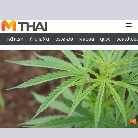
Skip to content
menu
หน้าแรก
ทำนายฝัน
ตรวจหวย
ผลบอล
ดูดวง
วอลเปเปอร
ไลฟ์สไตล์