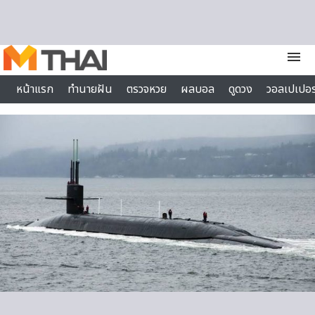
Skip to content
menu
หน้าแรก
ทำนายฝัน
ตรวจหวย
ผลบอล
ดูดวง
วอลเปเปอร
ไลฟ์สไตล์