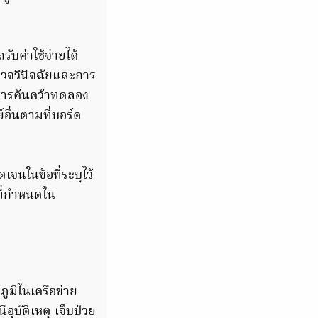
บค่าใช้จ่ายได้
รวจวินิจฉัยและการ
งการค้นคว้าทดลอง
ื่นตามที่บอร์ด
เจนในข้อที่ระบุไว้
ที่กำหนดใน
ูมิในเครือข่าย
อุบัติเหตุ เจ็บป่วย