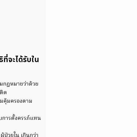
ที่จะได้รับใน
ตามกฎหมายว่าด้วย
ติด
วามคุ้มครองตาม
บการตั้งครรภ์แทน
้ป่วยใน เกินกว่า