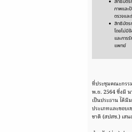
สิทธิบัต
ภาพและป้
ตรวจและร
สิทธิบัต
โดยไม่มีข
และการรั
แพทย์
ที่ประชุมคณะกรรมก
พ.ย. 2564 ซึ่งมี
เป็นประธาน ได้มี
ประเภทและขอบเข
ชาติ (สปสช.) เส