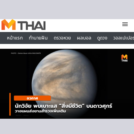
Skip to content
menu
หน้าแรก
ทำนายฝัน
ตรวจหวย
ผลบอล
ดูดวง
วอลเปเปอร
ไลฟ์สไตล์