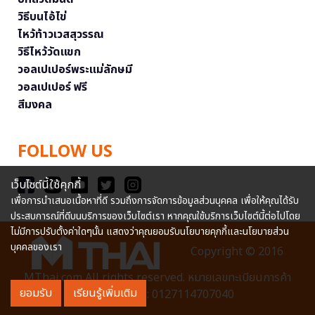
วิธีบนไอ้ไข่
ไหว้ท้าวเวสสุวรรณ
วิธีไหว้วัดแขก
วอลเปเปอร์พระแม่ลักษมี
วอลเปเปอร์ ฟรี
สีมงคล
FOLLOW US
เว็บไซต์นี้ใช้คุกกี้
เพื่อการนำเสนอเนื้อหาที่ดี รวมถึงการจัดการข้อมูลส่วนบุคคล เพื่อให้คุณได้รับ
ประสบการณ์ที่ดีบนบริการของเว็บไซต์เรา หากคุณใช้บริการเว็บไซต์นี้ต่อไปโดย
ไม่มีการปรับตั้งค่าใดๆนั้น แสดงว่าคุณยอมรับนโยบายคุกกี้และนโยบายส่วน
บุคคลของเรา
Copyright © 2016
MThai.com All rights reserved. หมายเลขทะเบียนการค้า
ยอมรับ
เรียนรู้เพิ่มเติม
อิเล็กทรอนิกส์ : 0127114707040