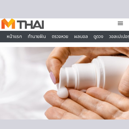
Skip to content
menu
หน้าแรก
ทำนายฝัน
ตรวจหวย
ผลบอล
ดูดวง
วอลเปเปอร
ไลฟ์สไตล์