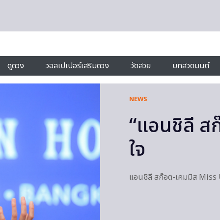
ดูดวง
วอลเปเปอร์เสริมดวง
วัดสวย
บทสวดมนต์
NEWS
“แอนชิลี ส
ใจ
แอนชิลี สก๊อต-เคมมิส Miss