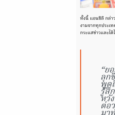
ทั้งนี้ แอนชิลี กล
งามจากทุกประเทศที
กระแสข่าวและได้ไป
“ยอม
ลุกข
พูดถ
รู้ส
หวัง
ต่อว
มาท