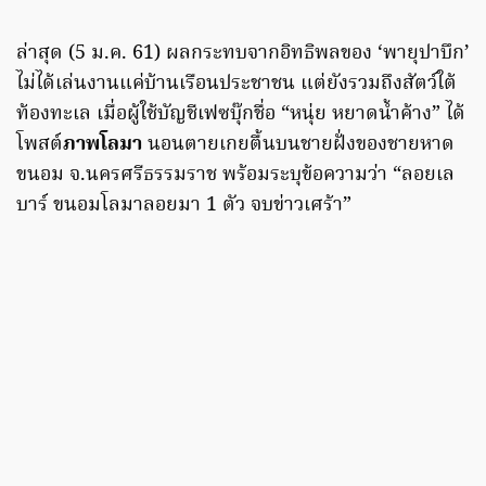
ล่าสุด (5 ม.ค. 61) ผลกระทบจากอิทธิพลของ ‘พายุปาบึก’
ไม่ได้เล่นงานแค่บ้านเรือนประชาชน แต่ยังรวมถึงสัตว์ใต้
ท้องทะเล เมื่อผู้ใช้บัญชีเฟซบุ๊กชื่อ “หนุ่ย หยาดน้ำค้าง” ได้
โพสต์
ภาพโลมา
นอนตายเกยตื้นบนชายฝั่งของชายหาด
ขนอม จ.นครศรีธรรมราช พร้อมระบุข้อความว่า “ลอยเล
บาร์ ขนอมโลมาลอยมา 1 ตัว จบข่าวเศร้า”