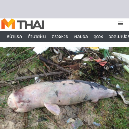
Skip to content
menu
หน้าแรก
ทำนายฝัน
ตรวจหวย
ผลบอล
ดูดวง
วอลเปเปอร
ไลฟ์สไตล์