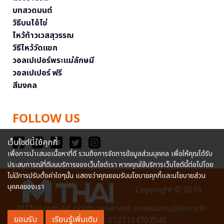
บทสวดมนต์
วิธีบนไอ้ไข่
ไหว้ท้าวเวสสุวรรณ
วิธีไหว้วัดแขก
วอลเปเปอร์พระแม่ลักษมี
วอลเปเปอร์ ฟรี
สีมงคล
FOLLOW US
เว็บไซต์นี้ใช้คุกกี้
เพื่อการนำเสนอเนื้อหาที่ดี รวมถึงการจัดการข้อมูลส่วนบุคคล เพื่อให้คุณได้รับ
ประสบการณ์ที่ดีบนบริการของเว็บไซต์เรา หากคุณใช้บริการเว็บไซต์นี้ต่อไปโดย
ไม่มีการปรับตั้งค่าใดๆนั้น แสดงว่าคุณยอมรับนโยบายคุกกี้และนโยบายส่วน
บุคคลของเรา
Copyright © 2016
MThai.com All rights reserved. หมายเลขทะเบียนการค้า
ยอมรับ
เรียนรู้เพิ่มเติม
อิเล็กทรอนิกส์ : 0127114707040