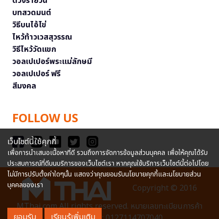
ดวงรายวัน
บทสวดมนต์
วิธีบนไอ้ไข่
ไหว้ท้าวเวสสุวรรณ
วิธีไหว้วัดแขก
วอลเปเปอร์พระแม่ลักษมี
วอลเปเปอร์ ฟรี
สีมงคล
FOLLOW US
เว็บไซต์นี้ใช้คุกกี้
เพื่อการนำเสนอเนื้อหาที่ดี รวมถึงการจัดการข้อมูลส่วนบุคคล เพื่อให้คุณได้รับ
ประสบการณ์ที่ดีบนบริการของเว็บไซต์เรา หากคุณใช้บริการเว็บไซต์นี้ต่อไปโดย
ไม่มีการปรับตั้งค่าใดๆนั้น แสดงว่าคุณยอมรับนโยบายคุกกี้และนโยบายส่วน
บุคคลของเรา
Copyright © 2016
MThai.com All rights reserved. หมายเลขทะเบียนการค้า
ยอมรับ
เรียนรู้เพิ่มเติม
อิเล็กทรอนิกส์ : 0127114707040