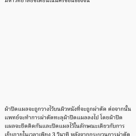
มหาวิทยาลัยซีเตี้ยนในนครซีอันของจีน
ผ้าปิดแผลจะถูกวางไว้บนผิวหนังที่จะถูกผ่าตัด ต่อจากนั้น
แพทย์จะทำการผ่าตัดทะลุผ้าปิดแผลลงไป โดยผ้าปิด
แผลจะยึดติดกันและปิดแผลไว้ในลักษณะเดียวกับการ
เย็บภายในเวลาเพียง 3 วินาที หลังจากกระบวนการผ่าตัด