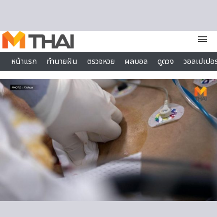
Skip to content
menu
หน้าแรก
ทำนายฝัน
ตรวจหวย
ผลบอล
ดูดวง
วอลเปเปอร
ไลฟ์สไตล์