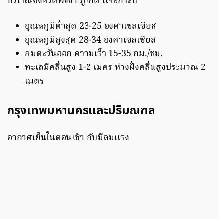
บริเวณจังหวัดพังงา ภูเก็ต และกระบี่
อุณหภูมิต่ำสุด 23-25 องศาเซลเซียส
อุณหภูมิสูงสุด 28-34 องศาเซลเซียส
ลมตะวันออก ความเร็ว 15-35 กม./ชม.
ทะเลมีคลื่นสูง 1-2 เมตร ห่างฝั่งคลื่นสูงประมาณ 2
เมตร
กรุงเทพมหานครและปริมณฑล
อากาศเย็นในตอนเช้า กับมีลมแรง