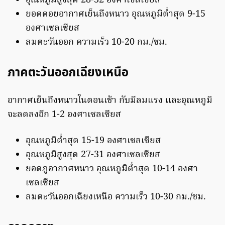
อุณหภูมิสูงสุด 28-32 องศาเซลเซียส
ยอดดอยอากาศเย็นถึงหนาว อุณหภูมิต่ำสุด 9-15
องศาเซลเซียส
ลมตะวันออก ความเร็ว 10-20 กม./ชม.
ภาคตะวันออกเฉียงเหนือ
อากาศเย็นถึงหนาวในตอนเช้า กับมีลมแรง และอุณหภูมิ
จะลดลงอีก 1-2 องศาเซลเซียส
อุณหภูมิต่ำสุด 15-19 องศาเซลเซียส
อุณหภูมิสูงสุด 27-31 องศาเซลเซียส
ยอดภูอากาศหนาว อุณหภูมิต่ำสุด 10-14 องศา
เซลเซียส
ลมตะวันออกเฉียงเหนือ ความเร็ว 10-30 กม./ชม.