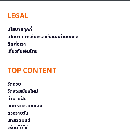
LEGAL
นโยบายคุกกี้
นโยบายการคุ้มครองข้อมูลส่วนบุคคล
ติดต่อเรา
เกี่ยวกับเอ็มไทย
TOP CONTENT
วัดสวย
วัดสวยเชียงใหม่
ทำนายฝัน
สถิติหวยรายเดือน
ดวงรายวัน
บทสวดมนต์
วิธีบนไอ้ไข่