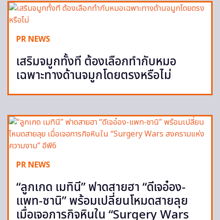
PR NEWS
เสริมจมูกทั้งที ต้องเลือกทำกับหมอ
เฉพาะทางด้านจมูกโดยตรงหรือไม่
PR NEWS
“ลูกเกด เมทินี” ฟาดสายฮา “ดีเจอ๋อง-
แพท-ซานิ” พร้อมเปลี่ยนโหมดสายลุย
เมื่อเจอภารกิจหินใน “Surgery Wars