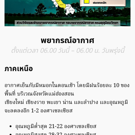
พยากรณ์อากาศ
ตั้งแต่เวลา 06.00 วันนี้ – 06.00 น. วันพรุ่งนี้
ภาคเหนือ
อากาศเย็นกับมีหมอกในตอนเช้า โดยมีฝนร้อยละ 10 ของ
พื้นที่ บริเวณจังหวัดแม่ฮ่องสอน
เชียงใหม่ เชียงราย พะเยา น่าน และลำปาง และอุณหภูมิ
จะลดลงอีก 1-2 องศาเซลเซียส
อุณหภูมิต่ำสุด 21-22 องศาเซลเซียส