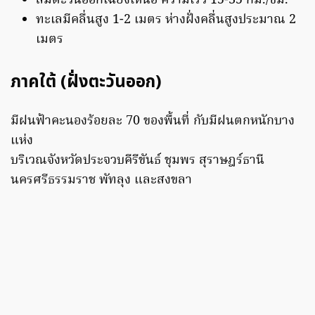
ลมตะวันออกเฉียงเหนือ ความเร็ว 15-35 กม./ชม.
ทะเลมีคลื่นสูง 1-2 เมตร ห่างฝั่งคลื่นสูงประมาณ 2
เมตร
ภาคใต้ (ฝั่งตะวันออก)
มีฝนฟ้าคะนองร้อยละ 70 ของพื้นที่ กับมีฝนตกหนักบาง
แห่ง
บริเวณจังหวัดประจวบคีรีขันธ์ ชุมพร สุราษฎร์ธานี
นครศรีธรรมราช พัทลุง และสงขลา