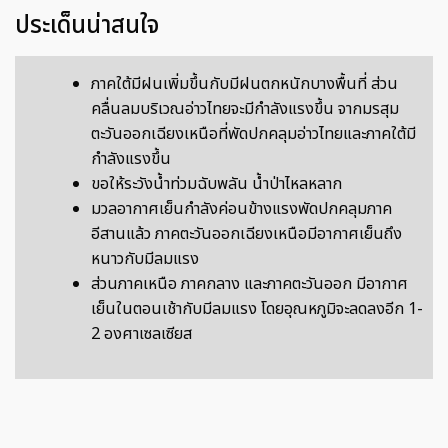
ประเด็นน่าสนใจ
ภาคใต้มีฝนเพิ่มขึ้นกับมีฝนตกหนักบางพื้นที่ ส่วน
คลื่นลมบริเวณอ่าวไทยจะมีกำลังแรงขึ้น จากมรสุม
ตะวันออกเฉียงเหนือที่พัดปกคลุมอ่าวไทยและภาคใต้มี
กำลังแรงขึ้น
ขอให้ระวังน้ำท่วมฉับพลัน น้ำป่าไหลหลาก
มวลอากาศเย็นกำลังค่อนข้างแรงพัดปกคลุมภาค
อีสานแล้ว ภาคตะวันออกเฉียงเหนือมีอากาศเย็นถึง
หนาวกับมีลมแรง
ส่วนภาคเหนือ ภาคกลาง และภาคตะวันออก มีอากาศ
เย็นในตอนเช้ากับมีลมแรง โดยอุณหภูมิจะลดลงอีก 1-
2 องศาเซลเซียส