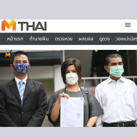
Skip to content
menu
หน้าแรก
ทำนายฝัน
ตรวจหวย
ผลบอล
ดูดวง
วอลเปเปอร
ไลฟ์สไตล์