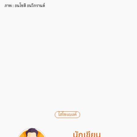
ภาพ : ธนโชติ ธนวิกรานต์
ไฮโซแบงค์
นักเขียน