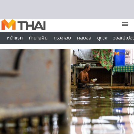
Skip to content
menu
หน้าแรก
ทำนายฝัน
ตรวจหวย
ผลบอล
ดูดวง
วอลเปเปอร
ไลฟ์สไตล์