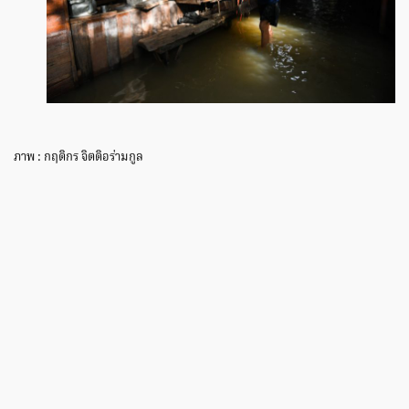
ภาพ : กฤติกร จิตติอร่ามกูล