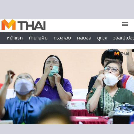
Skip to content
menu
หน้าแรก
ทำนายฝัน
ตรวจหวย
ผลบอล
ดูดวง
วอลเปเปอร
ไลฟ์สไตล์