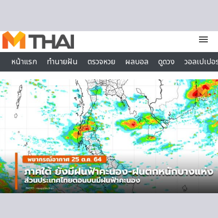
Skip to content
menu
หน้าแรก
ทำนายฝัน
ตรวจหวย
ผลบอล
ดูดวง
วอลเปเปอร
ไลฟ์สไตล์