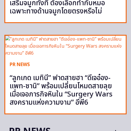
เสริมจมูกทั้งที ต้องเลือกทำกับหมอ
เฉพาะทางด้านจมูกโดยตรงหรือไม่
PR NEWS
“ลูกเกด เมทินี” ฟาดสายฮา “ดีเจอ๋อง-
แพท-ซานิ” พร้อมเปลี่ยนโหมดสายลุย
เมื่อเจอภารกิจหินใน “Surgery Wars
สงครามแห่งความงาม” อีพี6