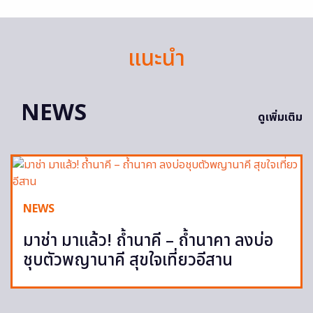
แนะนำ
NEWS
ดูเพิ่มเติม
NEWS
มาช่า มาแล้ว! ถ้ำนาคี – ถ้ำนาคา ลงบ่อ
ชุบตัวพญานาคี สุขใจเที่ยวอีสาน