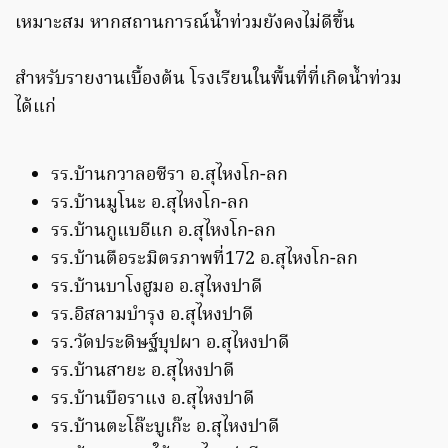
เหมาะสม หากสถานการณ์น้ำท่วมยังคงไม่ดีขึ้น
สำหรับรายงานเบื้องต้น โรงเรียนในพื้นที่ที่เกิดน้ำท่วม
ได้แก่
รร.บ้านกวาลอซีรา อ.สุไหงโก-ลก
รร.บ้านมูโนะ อ.สุไหงโก-ลก
รร.บ้านกูแบอีแก อ.สุไหงโก-ลก
รร.บ้านตือระมิตรภาพที่172 อ.สุไหงโก-ลก
รร.บ้านบาโงฮูมอ อ.สุไหงปาดี
รร.อิสลามบำรุง อ.สุไหงปาดี
รร.วัดประดิษฐ์บุปผา อ.สุไหงปาดี
รร.บ้านสายะ อ.สุไหงปาดี
รร.บ้านบือราแง อ.สุไหงปาดี
รร.บ้านตะโล๊ะบูเก๊ะ อ.สุไหงปาดี