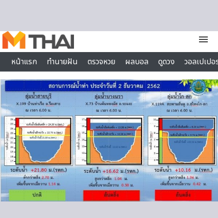
Skip to content
menu
หน้าแรก
ทำนายฝัน
ตรวจหวย
ผลบอล
ดูดวง
วอลเปเปอร
ไลฟ์สไตล์