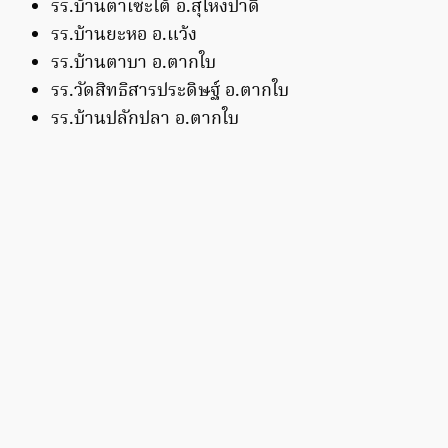
รร.บ้านตาเซะใต้ อ.สุไหงปาดี
รร.บ้านยะหอ อ.แว้ง
รร.บ้านตาบา อ.ตากใบ
รร.วัดสิทธิสารประดิษฐ์ อ.ตากใบ
รร.บ้านปลักปลา อ.ตากใบ