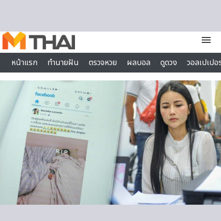
Skip to content
menu
หน้าแรก
ทำนายฝัน
ตรวจหวย
ผลบอล
ดูดวง
วอลเปเปอร
ไลฟ์สไตล์