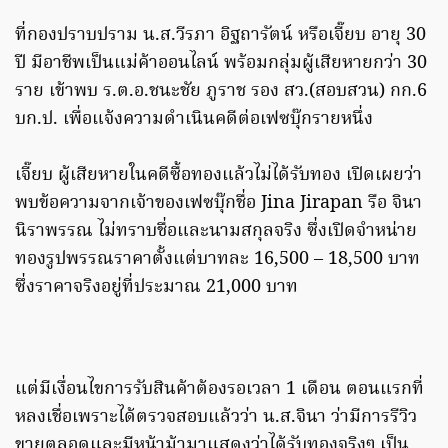
ที่กองปราบปราม น.ส.วีรภา อิฐถารัตน์ หรือเจี๊ยบ อายุ 30
ปี มีอาชีพเป็นแม่ค้าออนไลน์ พร้อมกลุ่มผู้เสียหายกว่า 30
ราย เข้าพบ ร.ต.อ.ชนะชัย ภูราช รอง สว.(สอบสวน) กก.6
บก.ป. เพื่อแจ้งความดำเนินคดีต่อเฟซบุ๊กรายหนึ่ง
เจี๊ยบ ผู้เสียหายในคดีซื้อทองแล้วไม่ได้รับทอง เปิดเผยว่า
พบข้อความจากเจ้าของเฟซบุ๊กชื่อ Jina Jirapan รือ จินา
นิราพรรณ ไม่ทราบชื่อและนามสกุลจริง ซึ่งเปิดจำหน่าย
ทองรูปพรรณราคาตั้งแต่บาทละ 16,500 – 18,500 บาท
ซึ่งราคาจริงอยู่ที่ประมาณ 21,000 บาท
แต่มีเงื่อนไขการรับสินค้าต้องรอเวลา 1 เดือน ตอนแรกที่
หลงเชื่อเพราะได้ตรวจสอบแล้วว่า น.ส.จินา ว่ามีการรีวิว
ขายตลอดและมีหน้าม้ามาแสดงว่าได้รับทองจริงๆ เป็น