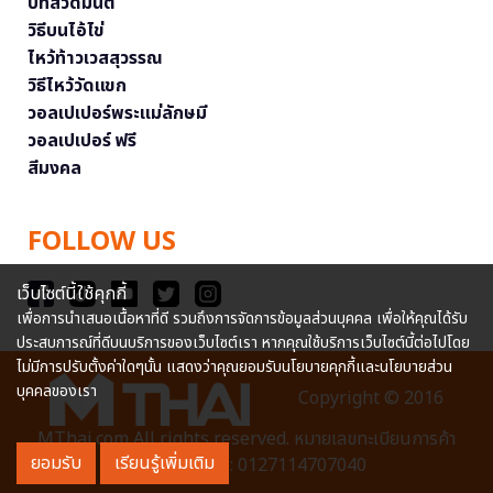
บทสวดมนต์
วิธีบนไอ้ไข่
ไหว้ท้าวเวสสุวรรณ
วิธีไหว้วัดแขก
วอลเปเปอร์พระแม่ลักษมี
วอลเปเปอร์ ฟรี
สีมงคล
FOLLOW US
เว็บไซต์นี้ใช้คุกกี้
เพื่อการนำเสนอเนื้อหาที่ดี รวมถึงการจัดการข้อมูลส่วนบุคคล เพื่อให้คุณได้รับ
ประสบการณ์ที่ดีบนบริการของเว็บไซต์เรา หากคุณใช้บริการเว็บไซต์นี้ต่อไปโดย
ไม่มีการปรับตั้งค่าใดๆนั้น แสดงว่าคุณยอมรับนโยบายคุกกี้และนโยบายส่วน
บุคคลของเรา
Copyright © 2016
MThai.com All rights reserved. หมายเลขทะเบียนการค้า
ยอมรับ
เรียนรู้เพิ่มเติม
อิเล็กทรอนิกส์ : 0127114707040