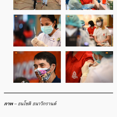
ภาพ
– ธนโชติ ธนาวิกรานต์