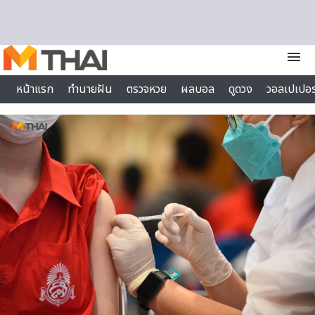
Skip to content
menu
หน้าแรก
ทำนายฝัน
ตรวจหวย
ผลบอล
ดูดวง
วอลเปเปอร
ไลฟ์สไตล์