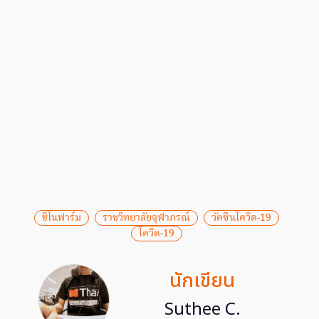
ชิโนฟาร์ม
ราชวิทยาลัยจุฬาภรณ์
วัคซีนโควิด-19
โควิด-19
นักเขียน
Suthee C.