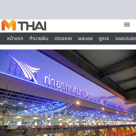
Skip to content
menu
หน้าแรก
ทำนายฝัน
ตรวจหวย
ผลบอล
ดูดวง
วอลเปเปอร
ไลฟ์สไตล์