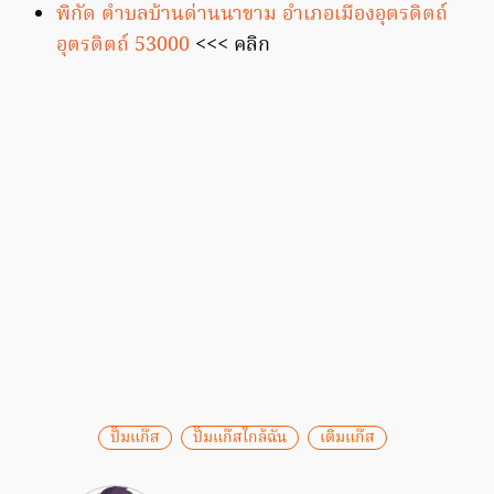
พิกัด ตำบลบ้านด่านนาขาม อำเภอเมืองอุตรดิตถ์
อุตรดิตถ์ 53000
<<< คลิก
ปั๊มแก๊ส
ปั๊มแก๊สใกล้ฉัน
เติมแก๊ส