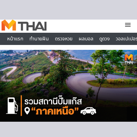
Skip to content
menu
หน้าแรก
ทำนายฝัน
ตรวจหวย
ผลบอล
ดูดวง
วอลเปเปอร
ไลฟ์สไตล์