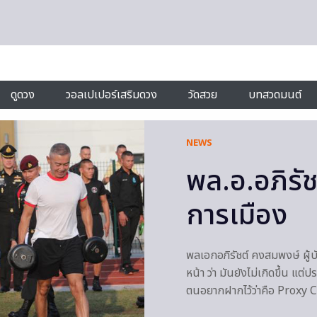
ดูดวง
วอลเปเปอร์เสริมดวง
วัดสวย
บทสวดมนต์
NEWS
พล.อ.อภิรัชต
การเมือง
พลเอกอภิรัชต์ คงสมพงษ์ ผู้บ
หน้า ว่า มันยังไม่เกิดขึ้น แต
ตนอยากฝากไว้ว่าคือ Proxy C