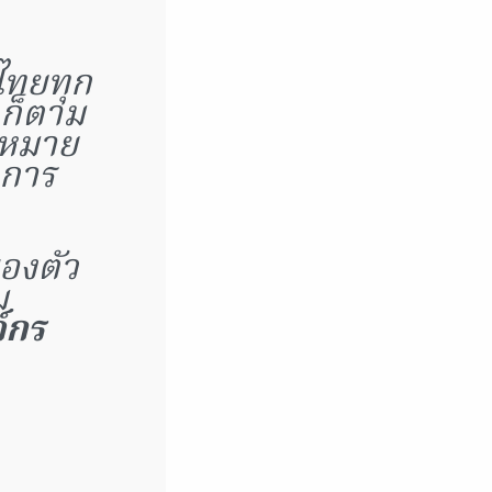
ไทยทุก
ดก็ตาม
ฎหมาย
กการ
องตัว
ม
์กร