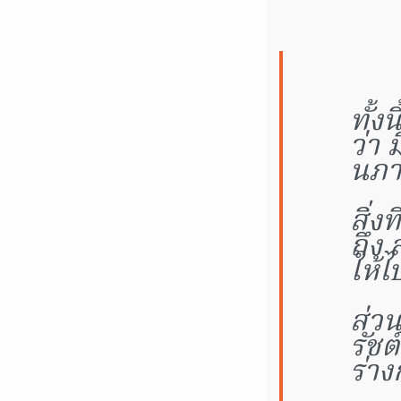
ทั้ง
ว่า 
นภาค
สิ่ง
ถึง
ให้ไ
ส่วน
รัชต
ร่าง