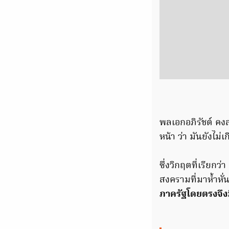
พลเอกอภิรัชต์ คง
หน้า ว่า มันยังไม
ซึ่งวิกฤตที่เรียกว
สงครามที่มาห้ำหั่
ภาครัฐโดยตรงจึงม