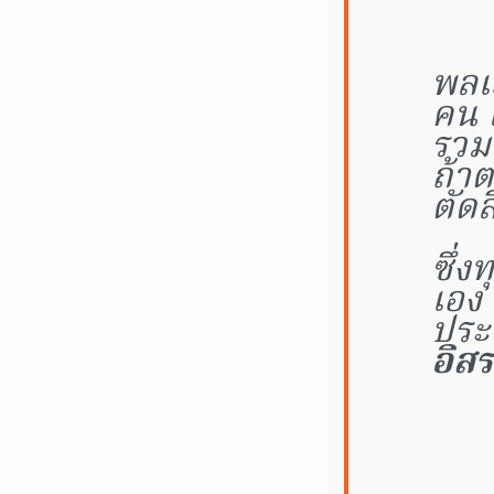
พลเอ
คน ไ
รวม
ถ้า
ตัดส
ซึ่
เอง 
ประเ
อิส