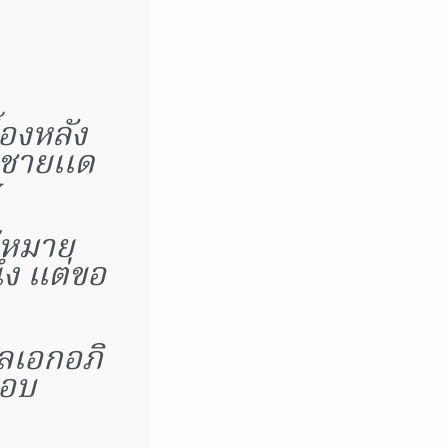
ื้องหลัง
ดชายเเด
ด้หมาย
่ง แต่ขอ
พลเอกอภิ
สอบ