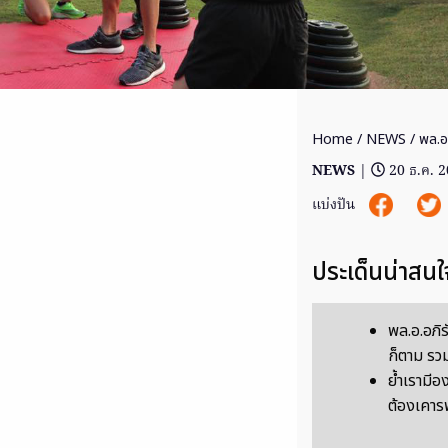
Home
/
NEWS
/ พล.อ.
NEWS
|
20 ธ.ค. 
แบ่งปัน
ประเด็นน่าสนใ
พล.อ.อภิรั
ก็ตาม รว
ย้ำเรามี
ต้องเคาร