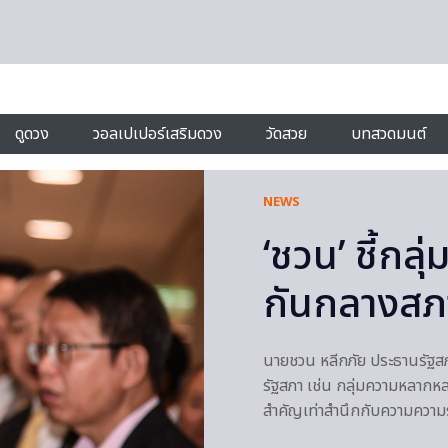
ดูดวง
วอลเปเปอร์เสริมดวง
วัดสวย
บทสวดมนต์
NEWS
‘ชวน’ ชี้กล
กันกลางสภา
นายชวน หลีกภัย ประธานรัฐส
รัฐสภา เช่น กลุ่มความหลากหลา
สำคัญเท่าสำนึกกับความความรับ