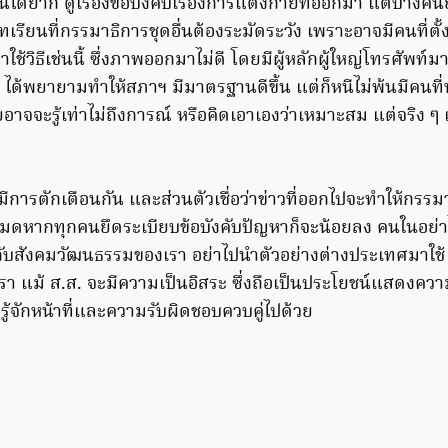
ได้ยาก ดูเรื่องข้อบังคับเรื่องการแต่งกายที่ออกมา แต่บางคนยั
นบทเรียนที่กรรมาธิการชุดอื่นต้องระมัดระวัง เพราะอาจมีคนที่ต
มาใช้วิธีเช่นนี้ ซึ่งภาพออกมาไม่ดี โดยมีผู้หลักผู้ใหญ่โทรศัพท์
า ได้พยายามทำให้สภาฯ มีมาตรฐานดีขึ้น แต่ก็หนีไม่พ้นมีคน
าจจะรู้เท่าไม่ถึงการณ์ หรือคิดเอาเองว่าเหมาะสม แต่จริง ๆ แล
ีการตักเตือนกัน และส่วนตัวเชื่อว่าข่าวที่ออกไปจะทำให้กรรม
้งหมดหากทุกคนยึดระเบียบข้อบังคับปัญหาก็จะน้อยลง คนในอย่าไปเ
กับสังคมวัฒนธรรมของเรา อย่าไปนำตัวอย่างต่างประเทศมาใช้ เ
า แม้ ส.ส. จะมีความเป็นอิสระ ซึ่งถือเป็นประโยชน์แสดงควา
งรู้จักหน้าที่และความรับผิดชอบควบคู่ไปด้วย