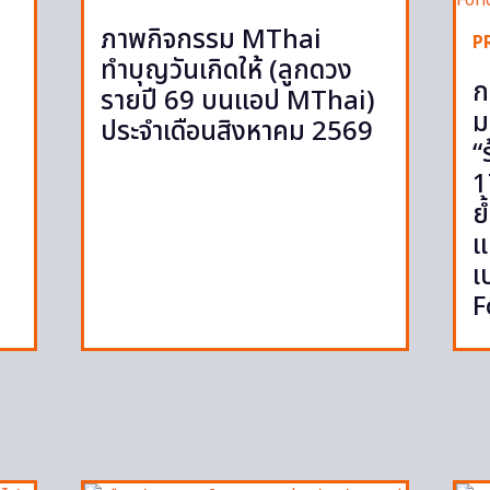
ภาพกิจกรรม MThai
P
ทำบุญวันเกิดให้ (ลูกดวง
ก
รายปี 69 บนแอป MThai)
ม
ประจำเดือนสิงหาคม 2569
“
1
ย
แ
เ
F