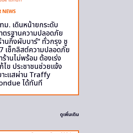
R NEWS
ทม. เดินหน้ายกระดับ
าตรฐานความปลอดภัย
ร้านกึ่งผับบาร์” ทั่วกรุง ชู
7 เช็กลิสต์ความปลอดภัย
้ำร้านไม่พร้อม ต้องเร่ง
ก้ไข ประชาชนช่วยแจ้ง
บาะแสผ่าน Traffy
ondue ได้ทันที
ดูเพิ่มเติม