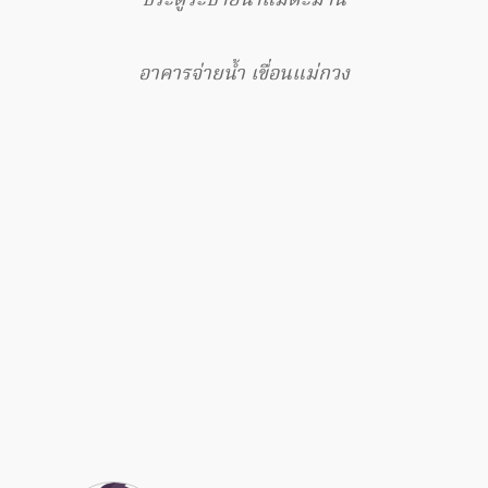
ประตูระบายน้ำแม่ตะมาน
อาคารจ่ายน้ำ เขื่อนแม่กวง