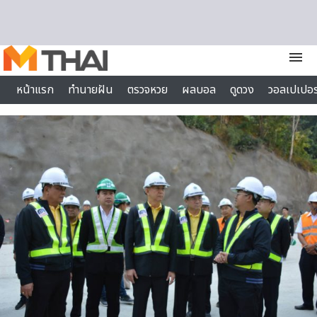
Skip to content
menu
หน้าแรก
ทำนายฝัน
ตรวจหวย
ผลบอล
ดูดวง
วอลเปเปอร
ไลฟ์สไตล์