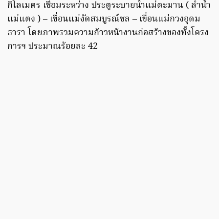
กิโลเมตร เชื่อมระหว่าง ประตูระบายน้ำแม่ตะมาน ( ลําน้ำ
แม่แตง ) – เขื่อนแม่งัดสมบูรณ์ชล – เขื่อนแม่กวงอุดม
ธารา โดยภาพรวมความก้าวหน้างานก่อสร้างของทั้งโครง
การฯ ประมาณร้อยละ 42