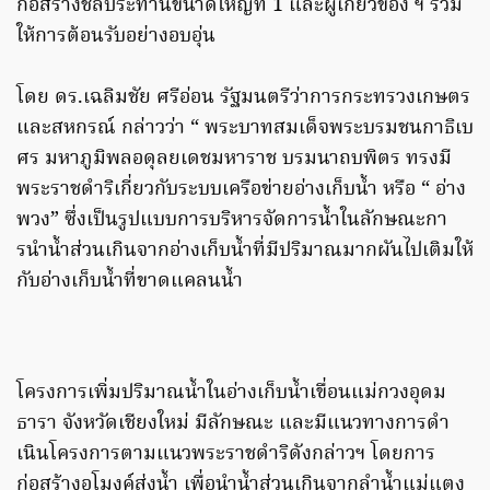
ก่อสร้างชลประทานขนาดใหญ่ที่ 1 และผู้เกี่ยวข้อง ฯ ร่วม
ให้การต้อนรับอย่างอบอุ่น
โดย ดร.เฉลิมชัย ศรีอ่อน รัฐมนตรีว่าการกระทรวงเกษตร
และสหกรณ์ กล่าวว่า “ พระบาทสมเด็จพระบรมชนกาธิเบ
ศร มหาภูมิพลอดุลยเดชมหาราช บรมนาถบพิตร ทรงมี
พระราชดําริเกี่ยวกับระบบเครือข่ายอ่างเก็บน้ำ หรือ “ อ่าง
พวง” ซึ่งเป็นรูปแบบการบริหารจัดการน้ำในลักษณะกา
รนําน้ำส่วนเกินจากอ่างเก็บน้ำที่มีปริมาณมากผันไปเติมให้
กับอ่างเก็บน้ำที่ขาดแคลนน้ำ
โครงการเพิ่มปริมาณน้ำในอ่างเก็บน้ำเขื่อนแม่กวงอุดม
ธารา จังหวัดเชียงใหม่ มีลักษณะ และมีแนวทางการดํา
เนินโครงการตามแนวพระราชดําริดังกล่าวฯ โดยการ
ก่อสร้างอุโมงค์ส่งน้ำ เพื่อนําน้ำส่วนเกินจากลําน้ำแม่แตง