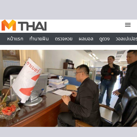
Skip to content
menu
หน้าแรก
ทำนายฝัน
ตรวจหวย
ผลบอล
ดูดวง
วอลเปเปอร
ไลฟ์สไตล์