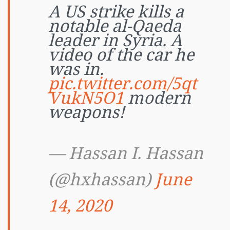
A US strike kills a
notable al-Qaeda
leader in Syria. A
video of the car he
was in.
pic.twitter.com/5qt
VukN5O1
modern
weapons!
— Hassan I. Hassan
(@hxhassan)
June
14, 2020