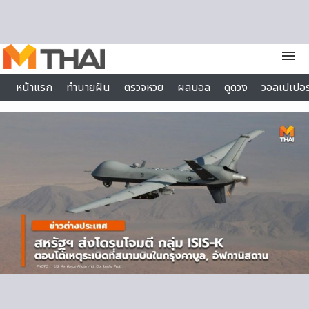
Skip to content
menu
หน้าแรก
ทำนายฝัน
ตรวจหวย
ผลบอล
ดูดวง
วอลเปเปอร
ไลฟ์สไตล์