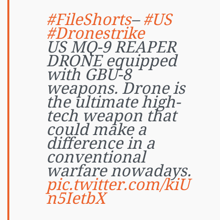
#FileShorts
–
#US
#Dronestrike
US MQ-9 REAPER
DRONE equipped
with GBU-8
weapons. Drone is
the ultimate high-
tech weapon that
could make a
difference in a
conventional
warfare nowadays.
pic.twitter.com/kiU
n5IetbX