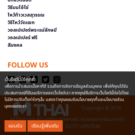
บทสวดมนต์
วิธีบนไอ้ไข่
ไหว้ท้าวเวสสุวรรณ
วิธีไหว้วัดแขก
วอลเปเปอร์พระแม่ลักษมี
วอลเปเปอร์ ฟรี
สีมงคล
FOLLOW US
เว็บไซต์นี้ใช้คุกกี้
เพื่อการนำเสนอเนื้อหาที่ดี รวมถึงการจัดการข้อมูลส่วนบุคคล เพื่อให้คุณได้รับ
ประสบการณ์ที่ดีบนบริการของเว็บไซต์เรา หากคุณใช้บริการเว็บไซต์นี้ต่อไปโดย
ไม่มีการปรับตั้งค่าใดๆนั้น แสดงว่าคุณยอมรับนโยบายคุกกี้และนโยบายส่วน
บุคคลของเรา
Copyright © 2016
MThai.com All rights reserved. หมายเลขทะเบียนการค้า
ยอมรับ
เรียนรู้เพิ่มเติม
อิเล็กทรอนิกส์ : 0127114707040