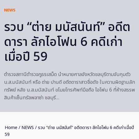
NEWS
รวบ “ต่าย มนัสนันท์” อดีต
ดารา ลักไอโฟน 6 คดีเก่า
เมื่อปี 59
ตำรวจสถานีตำรวจภูธรเสม็ด นำหมายศาลจังหวัดชลบุรีตามจับกุมตัว
น.ส.มนัสนันท์ หรือ ต่าย ปานดี อดีตดาราสาวชื่อดัง ในความผิดฐานลัก
ทรัพย์ หลัง น.ส.มนัสนันท์ ขโมยโทรศัพท์มือถือ ไอโฟน 6 ที่ห้างสรรพ
สินค้าเซ็นทรัลพลาซ่า ชลบุรี…
Home
/
NEWS
/ รวบ “ต่าย มนัสนันท์” อดีตดารา ลักไอโฟน 6 คดีเก่าเมื่อปี
59