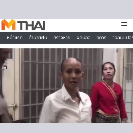
Skip to content
menu
หน้าแรก
ทำนายฝัน
ตรวจหวย
ผลบอล
ดูดวง
วอลเปเปอร
ไลฟ์สไตล์